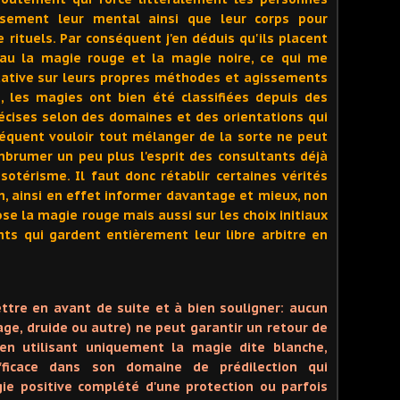
usement leur mental ainsi que leur corps pour
e rituels. Par conséquent j'en déduis qu'ils placent
au la magie rouge et la magie noire, ce qui me
tative sur leurs propres méthodes et agissements
 les magies ont bien été classifiées depuis des
cises selon des domaines et des orientations qui
équent vouloir tout mélanger de la sorte ne peut
mbrumer un peu plus l'esprit des consultants déjà
sotérisme. Il faut donc rétablir certaines vérités
on, ainsi en effet informer davantage et mieux, non
se la magie rouge mais aussi sur les choix initiaux
nts qui gardent entièrement leur libre arbitre en
ttre en avant de suite et à bien souligner: aucun
 mage, druide ou autre) ne peut garantir un retour de
 en utilisant uniquement la magie dite blanche,
ficace dans son domaine de prédilection qui
ie positive complété d'une protection ou parfois