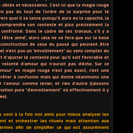
 ciblés et nécessaires. C'est ici que la magie rouge
donc pas du tout de l'ordre de la surprise pour le
rs quoi il se lance puisqu'il aura eu la capacité, la
 comprendre son contexte et plus précisément la
 confronté. Dans le cadre de ces travaux, s'il y a
l'être aimé", alors cela ne se fera que sur la base
reconstruction de ceux du passé qui peuvent être
tuel n'est pas un "envoûtement" au sens complet du
et d'ajuster le contexte pour qu'il soit favorable et
volonté d'amour qui n'aurait pas d'écho. Sur ce
amour" en magie rouge n'est pas exact, c'est une
t prêter à confusion mais qui donne néanmoins une
uer l'amour comme levier, et rien d'autre (laissons
nation pure "d'envoûtement" où effectivement il y
ée).
 sont à la fois nos amis pour mieux analyser les
nt et orchestrer les rituels mais attention aux
ermes afin de simplifier ce qui est assurément