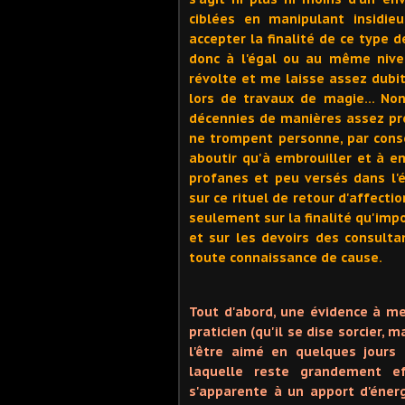
ciblées en manipulant insidie
accepter la finalité de ce type d
donc à l'égal ou au même nive
révolte et me laisse assez dubi
lors de travaux de magie… Non,
décennies de manières assez pré
ne trompent personne, par cons
aboutir qu'à embrouiller et à e
profanes et peu versés dans l'é
sur ce rituel de retour d'affecti
seulement sur la finalité qu'impo
et sur les devoirs des consulta
toute connaissance de cause.
Tout d'abord, une évidence à me
praticien (qu'il se dise sorcier,
l'être aimé en quelques jours
laquelle reste grandement ef
s'apparente à un apport d'énerg