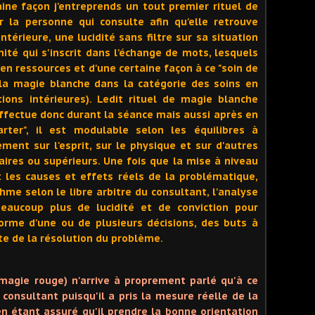
aine façon j'entreprends un tout premier rituel de
r la personne qui consulte afin qu'elle retrouve
érieure, une lucidité sans filtre sur sa situation
ité qui s'inscrit dans l'échange de mots, lesquels
en ressources et d'une certaine façon à ce "soin de
la magie blanche dans la catégorie des soins en
ions intérieures). Ledit rituel de magie blanche
ffectue donc durant la séance mais aussi après en
arter", il est modulable selon les équilibres à
ment sur l'esprit, sur le physique et sur d'autres
aires ou supérieurs. Une fois que la mise à niveau
 les causes et effets réels de la problématique,
hme selon le libre arbitre du consultant, l'analyse
eaucoup plus de lucidité et de conviction pour
orme d'une ou de plusieurs décisions, des buts à
ite de la résolution du problème.
 (magie rouge) n'arrive à proprement parlé qu'à ce
 consultant puisqu'il a pris la mesure réelle de la
 en étant assuré qu'il prendre la bonne orientation