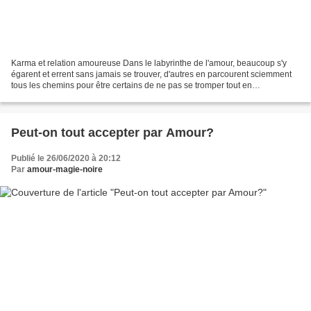
Karma et relation amoureuse Dans le labyrinthe de l'amour, beaucoup s'y
égarent et errent sans jamais se trouver, d'autres en parcourent sciemment
tous les chemins pour être certains de ne pas se tromper tout en
s'apercevant qu'il est trop tard pour trouver,...
Peut-on tout accepter par Amour?
Publié le 26/06/2020 à 20:12
Par
amour-magie-noire