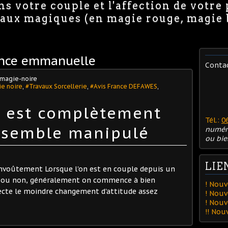
s votre couple et l'affection de votre
avaux magiques (en magie rouge, magie
ance emmanuelle
Conta
magie-noire
e noire
,
#Travaux Sorcellerie
,
#Avis France DEFAWES
,
t est complètement
Tél.:
0
t semble manipulé
numér
ou bie
LIE
envoûtement Lorsque l'on est en couple depuis un
ié ou non, généralement on commence à bien
! Nouv
tecte le moindre changement d'attitude assez
! Nouv
! Nou
!! No