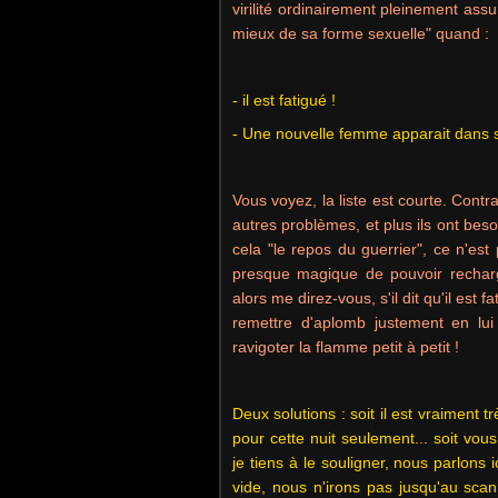
virilité ordinairement pleinement as
mieux de sa forme sexuelle" quand :
- il est fatigué !
- Une nouvelle femme apparait dans s
Vous voyez, la liste est courte. Con
autres problèmes, et plus ils ont beso
cela "le repos du guerrier", ce n'es
presque magique de pouvoir recharge
alors me direz-vous, s'il dit qu'il est f
remettre d'aplomb justement en lu
ravigoter la flamme petit à petit !
Deux solutions : soit il est vraiment t
pour cette nuit seulement... soit vou
je tiens à le souligner, nous parlons
vide, nous n'irons pas jusqu'au scanne