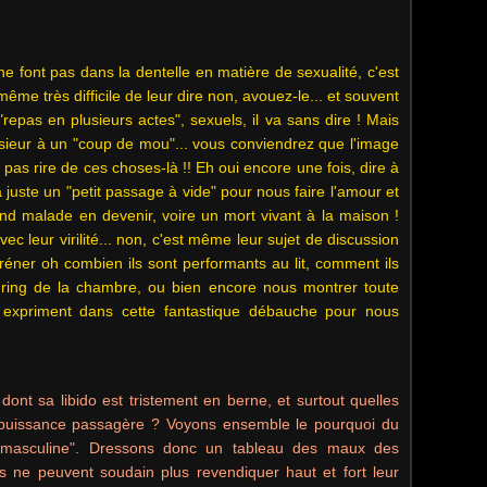
 font pas dans la dentelle en matière de sexualité, c'est
 même très difficile de leur dire non, avouez-le... et souvent
 "repas en plusieurs actes", sexuels, il va sans dire ! Mais
nsieur à un "coup de mou"... vous conviendrez que l'image
t pas rire de ces choses-là !! Eh oui encore une fois, dire à
 juste un "petit passage à vide" pour nous faire l'amour et
nd malade en devenir, voire un mort vivant à la maison !
c leur virilité... non, c'est même leur sujet de discussion
séréner oh combien ils sont performants au lit, comment ils
e ring de la chambre, ou bien encore nous montrer toute
ls expriment dans cette fantastique débauche pour nous
ont sa libido est tristement en berne, et surtout quelles
mpuissance passagère ? Voyons ensemble le pourquoi du
 masculine". Dressons donc un tableau des maux des
 ne peuvent soudain plus revendiquer haut et fort leur