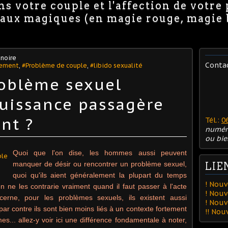
s votre couple et l'affection de votre
avaux magiques (en magie rouge, magie
noire
Conta
tement
,
#Problème de couple
,
#libido sexualité
roblème sexuel
uissance passagère
nt ?
Tél.:
0
numér
ou bie
Quoi que l'on dise, les hommes aussi peuvent
manquer de désir ou rencontrer un problème sexuel,
LIE
quoi qu'ils aient généralement la plupart du temps
! Nouv
en ne les contrarie vraiment quand il faut passer à l'acte
! Nouv
cerne, pour les problèmes sexuels, ils existent aussi
! Nou
 contre ils sont bien moins liés à un contexte fortement
!! No
.. allez-y voir ici une différence fondamentale à noter,