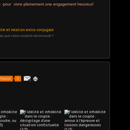
tre pour vivre pleinement une engagement heureux!
z que votre conjoint est envouté ?
Repost
0