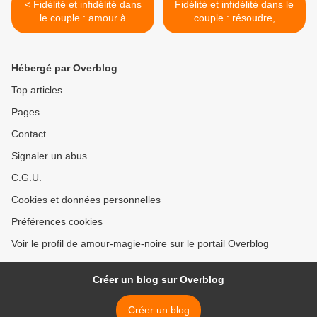
< Fidélité et infidélité dans
Fidélité et infidélité dans le
le couple : amour à
couple : résoudre,
l'épreuve et liaisons
dissoudre, ou absoudre !
dangereuses (1/3)
(3/3) >
Hébergé par Overblog
Top articles
Pages
Contact
Signaler un abus
C.G.U.
Cookies et données personnelles
Préférences cookies
Voir le profil de amour-magie-noire sur le portail Overblog
Créer un blog sur Overblog
Créer un blog