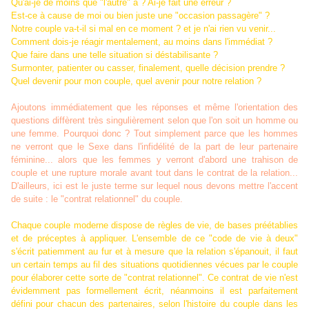
Qu'ai-je de moins que "l'autre" a ? Ai-je fait une erreur ?
Est-ce à cause de moi ou bien juste une "occasion passagère" ?
Notre couple va-t-il si mal en ce moment ? et je n'ai rien vu venir...
Comment dois-je réagir mentalement, au moins dans l'immédiat ?
Que faire dans une telle situation si déstabilisante ?
Surmonter, patienter ou casser, finalement, quelle décision prendre ?
Quel devenir pour mon couple, quel avenir pour notre relation ?
Ajoutons immédiatement que les réponses et même l'orientation des
questions diffèrent très singulièrement selon que l'on soit un homme ou
une femme. Pourquoi donc ? Tout simplement parce que les hommes
ne verront que le Sexe dans l'infidélité de la part de leur partenaire
féminine... alors que les femmes y verront d'abord une trahison de
couple et une rupture morale avant tout dans le contrat de la relation...
D'ailleurs, ici est le juste terme sur lequel nous devons mettre l'accent
de suite : le "contrat relationnel" du couple.
Chaque couple moderne dispose de règles de vie, de bases préétablies
et de préceptes à appliquer. L'ensemble de ce "code de vie à deux"
s'écrit patiemment au fur et à mesure que la relation s'épanouit, il faut
un certain temps au fil des situations quotidiennes vécues par le couple
pour élaborer cette sorte de "contrat relationnel". Ce contrat de vie n'est
évidemment pas formellement écrit, néanmoins il est parfaitement
défini pour chacun des partenaires, selon l'histoire du couple dans les