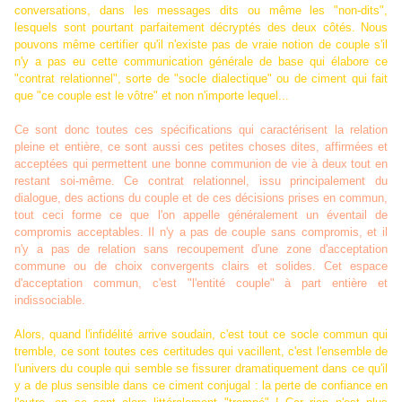
conversations, dans les messages dits ou même les "non-dits",
lesquels sont pourtant parfaitement décryptés des deux côtés. Nous
pouvons même certifier qu'il n'existe pas de vraie notion de couple s'il
n'y a pas eu cette communication générale de base qui élabore ce
"contrat relationnel", sorte de "socle dialectique" ou de ciment qui fait
que "ce couple est le vôtre" et non n'importe lequel...
Ce sont donc toutes ces spécifications qui caractérisent la relation
pleine et entière, ce sont aussi ces petites choses dites, affirmées et
acceptées qui permettent une bonne communion de vie à deux tout en
restant soi-même. Ce contrat relationnel, issu principalement du
dialogue, des actions du couple et de ces décisions prises en commun,
tout ceci forme ce que l'on appelle généralement un éventail de
compromis acceptables. Il n'y a pas de couple sans compromis, et il
n'y a pas de relation sans recoupement d'une zone d'acceptation
commune ou de choix convergents clairs et solides. Cet espace
d'acceptation commun, c'est "l'entité couple" à part entière et
indissociable.
Alors, quand l'infidélité arrive soudain, c'est tout ce socle commun qui
tremble, ce sont toutes ces certitudes qui vacillent, c'est l'ensemble de
l'univers du couple qui semble se fissurer dramatiquement dans ce qu'il
y a de plus sensible dans ce ciment conjugal : la perte de confiance en