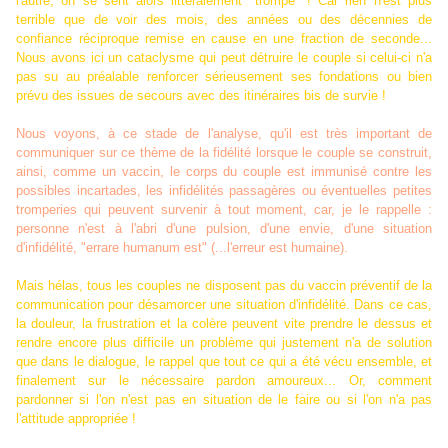
l'autre, on se sent alors littéralement "trompé" ! Car rien n'est plus
terrible que de voir des mois, des années ou des décennies de
confiance réciproque remise en cause en une fraction de seconde...
Nous avons ici un cataclysme qui peut détruire le couple si celui-ci n'a
pas su au préalable renforcer sérieusement ses fondations ou bien
prévu des issues de secours avec des itinéraires bis de survie !
Nous voyons, à ce stade de l'analyse, qu'il est très important de
communiquer sur ce thème de la fidélité lorsque le couple se construit,
ainsi, comme un vaccin, le corps du couple est immunisé contre les
possibles incartades, les infidélités passagères ou éventuelles petites
tromperies qui peuvent survenir à tout moment, car, je le rappelle :
personne n'est à l'abri d'une pulsion, d'une envie, d'une situation
d'infidélité, "errare humanum est" (...l'erreur est humaine).
Mais hélas, tous les couples ne disposent pas du vaccin préventif de la
communication pour désamorcer une situation d'infidélité. Dans ce cas,
la douleur, la frustration et la colère peuvent vite prendre le dessus et
rendre encore plus difficile un problème qui justement n'a de solution
que dans le dialogue, le rappel que tout ce qui a été vécu ensemble, et
finalement sur le nécessaire pardon amoureux... Or, comment
pardonner si l'on n'est pas en situation de le faire ou si l'on n'a pas
l'attitude appropriée !