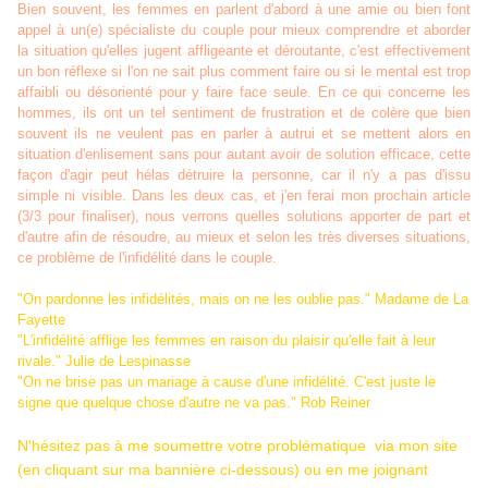
Bien souvent, les femmes en parlent d'abord à une amie ou bien font
appel à un(e) spécialiste du couple pour mieux comprendre et aborder
la situation qu'elles jugent affligeante et déroutante, c'est effectivement
un bon réflexe si l'on ne sait plus comment faire ou si le mental est trop
affaibli ou désorienté pour y faire face seule. En ce qui concerne les
hommes, ils ont un tel sentiment de frustration et de colère que bien
souvent ils ne veulent pas en parler à autrui et se mettent alors en
situation d'enlisement sans pour autant avoir de solution efficace, cette
façon d'agir peut hélas détruire la personne, car il n'y a pas d'issu
simple ni visible. Dans les deux cas, et j'en ferai mon prochain article
(3/3 pour finaliser), nous verrons quelles solutions apporter de part et
d'autre afin de résoudre, au mieux et selon les très diverses situations,
ce problème de l'infidélité dans le couple.
"On pardonne les infidélités, mais on ne les oublie pas." Madame de La
Fayette
"L'infidélité afflige les femmes en raison du plaisir qu'elle fait à leur
rivale." Julie de Lespinasse
"On ne brise pas un mariage à cause d'une infidélité. C'est juste le
signe que quelque chose d'autre ne va pas." Rob Reiner
N'hésitez pas à me soumettre votre problématique via mon site
(en cliquant sur ma bannière ci-dessous) ou en me joignant