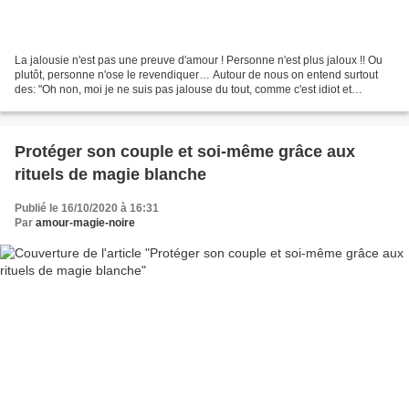
La jalousie n'est pas une preuve d'amour ! Personne n'est plus jaloux !! Ou
plutôt, personne n'ose le revendiquer… Autour de nous on entend surtout
des: "Oh non, moi je ne suis pas jalouse du tout, comme c'est idiot et
rétrograde de l'être !" ou des:...
Protéger son couple et soi-même grâce aux
rituels de magie blanche
Publié le 16/10/2020 à 16:31
Par
amour-magie-noire