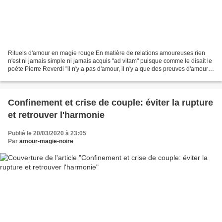
Rituels d'amour en magie rouge En matière de relations amoureuses rien
n'est ni jamais simple ni jamais acquis "ad vitam" puisque comme le disait le
poète Pierre Reverdi "il n'y a pas d'amour, il n'y a que des preuves d'amour".
Alors si l'on suit cette...
Confinement et crise de couple: éviter la rupture
et retrouver l'harmonie
Publié le 20/03/2020 à 23:05
Par
amour-magie-noire