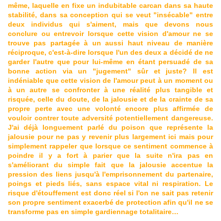
même, laquelle en fixe un indubitable carcan dans sa haute
stabilité, dans sa conception qui se veut "insécable" entre
deux individus qui s'aiment, mais que devons nous
conclure ou entrevoir lorsque cette vision d'amour ne se
trouve pas partagée à un aussi haut niveau de manière
réciproque, c'est-à-dire lorsque l'un des deux a décidé de ne
garder l'autre que pour lui-même en étant persuadé de sa
bonne action via un "jugement" sûr et juste? Il est
indéniable que cette vision de l'amour peut à un moment ou
à un autre se confronter à une réalité plus tangible et
risquée, celle du doute, de la jalousie et de la crainte de sa
propre perte avec une volonté encore plus affirmée de
vouloir contrer toute adversité potentiellement dangereuse.
J'ai déjà longuement parlé du poison que représente la
jalousie pour ne pas y revenir plus largement ici mais pour
simplement rappeler que lorsque ce sentiment commence à
poindre il y a fort à parier que la suite n'ira pas en
s'améliorant du simple fait que la jalousie accentue la
pression des liens jusqu'à l'emprisonnement du partenaire,
poings et pieds liés, sans espace vital ni respiration. Le
risque d'étouffement est donc réel si l'on ne sait pas retenir
son propre sentiment exacerbé de protection afin qu'il ne se
transforme pas en simple gardiennage totalitaire…