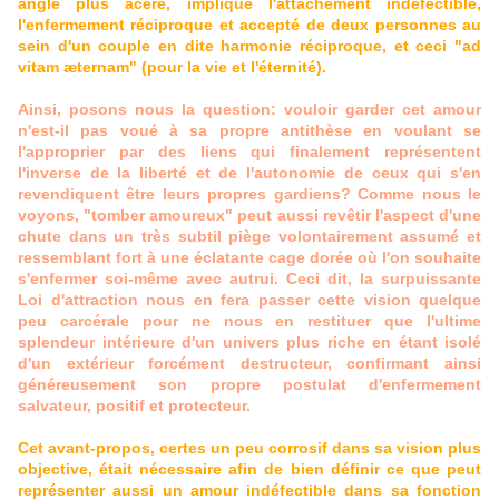
angle plus acéré, implique l'attachement indéfectible,
l'enfermement réciproque et accepté de deux personnes au
sein d'un couple en dite harmonie réciproque, et ceci "ad
vitam æternam" (pour la vie et l'éternité).
Ainsi, posons nous la question: vouloir garder cet amour
n'est-il pas voué à sa propre antithèse en voulant se
l'approprier par des liens qui finalement représentent
l'inverse de la liberté et de l'autonomie de ceux qui s'en
revendiquent être leurs propres gardiens? Comme nous le
voyons, "tomber amoureux" peut aussi revêtir l'aspect d'une
chute dans un très subtil piège volontairement assumé et
ressemblant fort à une éclatante cage dorée où l'on souhaite
s'enfermer soi-même avec autrui. Ceci dit, la surpuissante
Loi d'attraction nous en fera passer cette vision quelque
peu carcérale pour ne nous en restituer que l'ultime
splendeur intérieure d'un univers plus riche en étant isolé
d'un extérieur forcément destructeur, confirmant ainsi
généreusement son propre postulat d'enfermement
salvateur, positif et protecteur.
Cet avant-propos, certes un peu corrosif dans sa vision plus
objective, était nécessaire afin de bien définir ce que peut
représenter aussi un amour indéfectible dans sa fonction