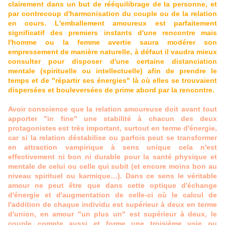
clairement dans un but de rééquilibrage de la personne, et
par contrecoup d'harmonisation du couple ou de la relation
en cours. L'emballement amoureux est parfaitement
significatif des premiers instants d'une rencontre mais
l'homme ou la femme avertie saura modérer son
empressement de manière naturelle, à défaut il vaudra mieux
consulter pour disposer d'une certaine distanciation
mentale (spirituelle ou intellectuelle) afin de prendre le
temps et de "répartir ses énergies" là où elles se trouvaient
dispersées et bouleversées de prime abord par la rencontre.
Avoir conscience que la relation amoureuse doit avant tout
apporter "in fine" une stabilité à chacun des deux
protagonistes est très important, surtout en terme d'énergie,
car si la relation déstabilise ou parfois peut se transformer
en attraction vampirique à sens unique cela n'est
effectivement ni bon ni durable pour la santé physique et
mentale de celui ou celle qui subit (et encore moins bon au
niveau spirituel ou karmique…). Dans ce sens le véritable
amour ne peut être que dans cette optique d'échange
d'énergie et d'augmentation de celle-ci où le calcul de
l'addition de chaque individu est supérieur à deux en terme
d'union, en amour "un plus un" est supérieur à deux, le
couple compte aussi et forme une troisième voie ou