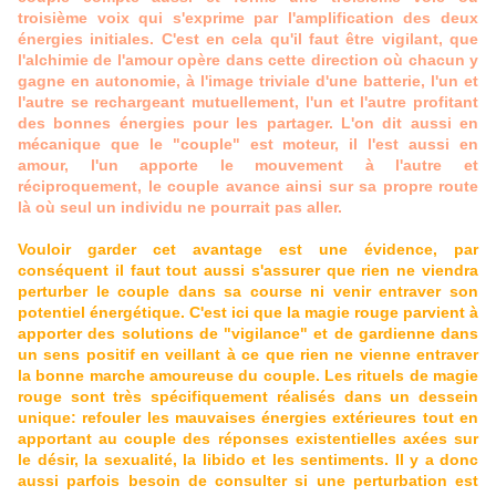
troisième voix qui s'exprime par l'amplification des deux
énergies initiales. C'est en cela qu'il faut être vigilant, que
l'alchimie de l'amour opère dans cette direction où chacun y
gagne en autonomie, à l'image triviale d'une batterie, l'un et
l'autre se rechargeant mutuellement, l'un et l'autre profitant
des bonnes énergies pour les partager. L'on dit aussi en
mécanique que le "couple" est moteur, il l'est aussi en
amour, l'un apporte le mouvement à l'autre et
réciproquement, le couple avance ainsi sur sa propre route
là où seul un individu ne pourrait pas aller.
Vouloir garder cet avantage est une évidence, par
conséquent il faut tout aussi s'assurer que rien ne viendra
perturber le couple dans sa course ni venir entraver son
potentiel énergétique. C'est ici que la magie rouge parvient à
apporter des solutions de "vigilance" et de gardienne dans
un sens positif en veillant à ce que rien ne vienne entraver
la bonne marche amoureuse du couple. Les rituels de magie
rouge sont très spécifiquement réalisés dans un dessein
unique: refouler les mauvaises énergies extérieures tout en
apportant au couple des réponses existentielles axées sur
le désir, la sexualité, la libido et les sentiments. Il y a donc
aussi parfois besoin de consulter si une perturbation est