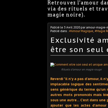
Retrouvez l'amour dan
via des rituels et tr
magie noire).
Publié le
3 Avril 2020
par amour-magie-n
Publié dans :
#Amour Magique
,
#Magie 
Exclusivité 
être son seul
Rituels d'amour en magie rouge
Reverdi "il n'y a pas d'amour, il n
implacable logique des sentimen
sens générique du terme qu'un m
autres mots prononcés mais bi
sous une autre… C'est dans une 
ajouter que les actes d'amour