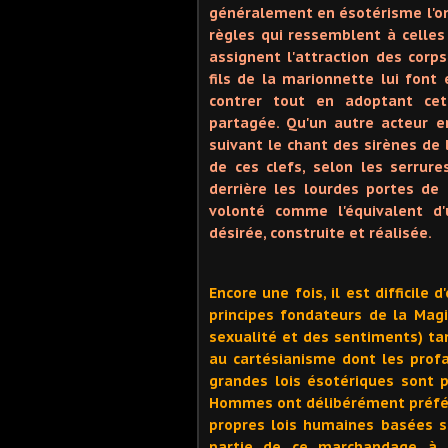
généralement en ésotérisme l'o
règles qui ressemblent à celles
assignent l'attraction des corp
fils de la marionnette lui fon
contrer tout en adoptant ce
partagée. Qu'un autre acteur e
suivant le chant des sirènes de 
de ces clefs, selon les serrure
derrière les lourdes portes de l
volonté comme l'équivalent d'
désirée, construite et réalisée.
Encore une fois, il est difficile
principes fondateurs de la Magi
sexualité et des sentiments) tan
au cartésianisme dont les prof
grandes lois ésotériques sont p
Hommes ont délibérément préféré
propres lois humaines basées su
partie de ce marchandage à p