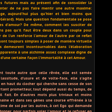
s futures mais au présent afin de consolider la
enter de ne pas faire mentir une autre maxime:
age, aujourd’hui plus qu’hier et bien moins que
 Gérard). Mais une question fondamentale se pose
ves d'amour? De même, comment les susciter de
ons pas qu'il faut être deux dans un couple pour
 de l'un renforce l'amour de l'autre par ce reflet
sont toujours simples à poser de manière virtuelle
es demeurent incontournables dans l'élaboration
apparente à une alchimie assez complexe digne de
 d'une certaine façon l'immortalité à cet Amour.
ent toute autre que celle rêvée, elle est semée
assitude, d'usure et de volte-face, elle s'agite
 en haut du clocher qui cherche sans cesse de son
rtant prometteur, tout dépend aussi du temps, de
il fait. En d'autres mots plus triviaux et moins
maine et dans ses gènes une course effrénée à la
stime de soi par les autres, à cet Ego qui demande
onner, pour parfois voler l'amour et le refuser en