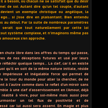
 il a besoin, où chacun ne se satisfait que du désir
nel de soi. Autant dire qu'un tel couple, d'autant
n devient un exemple christique ou angélique, la
 ego… si j'ose dire en plaisantant. Bien entendu
ins au début. Par la suite de nombreux paramètres
ne serait que tout naturellement par cette loi
r tout système complexe, et n'imaginons même pas
e amoureux s'en approche.
 en chute libre dans les affres du temps qui passe,
ves de nos déceptions futures et usé par leurs
 réfléchir quelque temps… La clef, car il en existe
oi qu'il en soit de la même nature initiale, réside
e impérieuse et inégalable force qui permet de
e le tour du monde pour aller la chercher, de ne
nt à l'autre comme dans le reflet d'un miroir sans
semble à une clef d'asservissement en l'Amour, déjà
e réalité à vivre, pour soi-même mais aussi pour
surmonter un tel flux de positivité et de
ssé car lui aussi sera asservi. En magie et plus