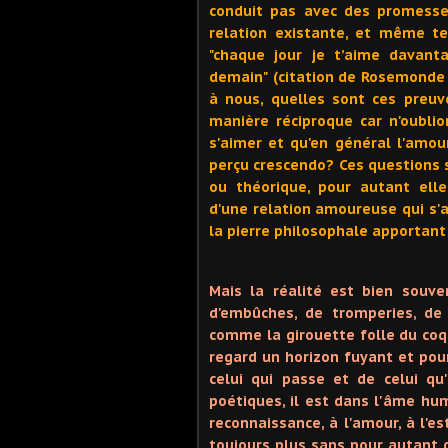
conduit pas avec des promesse
relation existante, et même t
"chaque jour je t’aime davant
demain" (citation de Rosemonde
à nous, quelles sont ces preu
manière réciproque car n'oubli
s'aimer et qu'en général l'amour
perçu crescendo? Ces questions 
ou théorique, pour autant ell
d'une relation amoureuse qui s'
la pierre philosophale apportant
Mais la réalité est bien souv
d'embûches, de tromperies, de l
comme la girouette folle du coq
regard un horizon fuyant et pou
celui qui passe et de celui qu'
poétiques, il est dans l'âme hu
reconnaissance, à l'amour, à l'e
toujours plus sans pour autant d