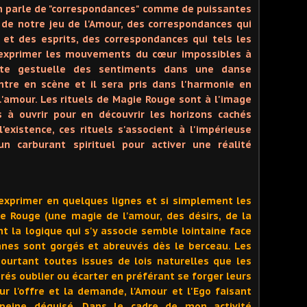
n parle de "correspondances" comme de puissantes
 de notre jeu de l'Amour, des correspondances qui
s et des esprits, des correspondances qui tels les
t exprimer les mouvements du cœur impossibles à
tte gestuelle des sentiments dans une danse
ntre en scène et il sera pris dans l'harmonie en
l'amour. Les rituels de Magie Rouge sont à l'image
s à ouvrir pour en découvrir les horizons cachés
'existence, ces rituels s'associent à l'impérieuse
un carburant spirituel pour activer une réalité
 d'exprimer en quelques lignes et si simplement les
e Rouge (une magie de l'amour, des désirs, de la
t la logique qui s'y associe semble lointaine face
anes sont gorgés et abreuvés dès le berceau. Les
ourtant toutes issues de lois naturelles que les
s oublier ou écarter en préférant se forger leurs
r l'offre et la demande, l'Amour et l'Ego faisant
eine déguisé. Dans le cadre de mon activité