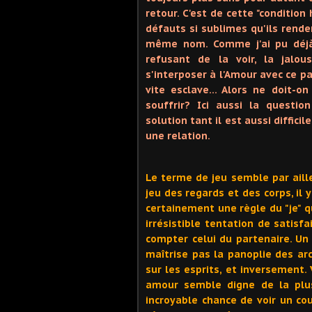
retour. C'est de cette "conditio
défauts si sublimes qu'ils rende
même nom. Comme j'ai pu déjà 
refusant de la voir, la jalo
s'interposer à l'Amour avec ce pa
vite esclave… Alors ne doit-o
souffrir? Ici aussi la questio
solution tant il est aussi diffici
une relation.
Le terme de jeu semble par aille
jeu des regards et des corps, il
certainement une règle du "je" q
irrésistible tentation de satisf
compter celui du partenaire. Un
maîtrise pas la panoplie des ar
sur les esprits, et inversement.
amour semble digne de la plus
incroyable chance de voir un co