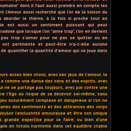
n humaine" dont il faut aussi prendre en compte les
nt l'Amour aussi recherché que l'or de la toison du
aborder le thème, à la fois si proche tout en
usie est aussi un sentiment puissant qui peut
radoxe que lorsque l'on "aime trop", l'on en devient
n pas trop s'aimer pour ne pas se quitter ou en
n est pertinente et peut-être n'a-t-elle aucune
le de quantifier la quantité d'amour qui se joue dans
urs assez bien choisi, avec ses jeux de l'amour, le
 y a comme une danse des sens et des esprits, avec
ui ne se partage pas toujours, avec par contre une
aire l'Ego au risque de se décevoir soi-même, sans
 jeu assurément complexe et dangereux si l'on ne
canes des sentiments et des attirances des corps
 Vouloir l'exclusivité amoureuse et être son unique
 grande expertise pour ce faire, ou bien d'une
uple en totale harmonie dans cet équilibre stable