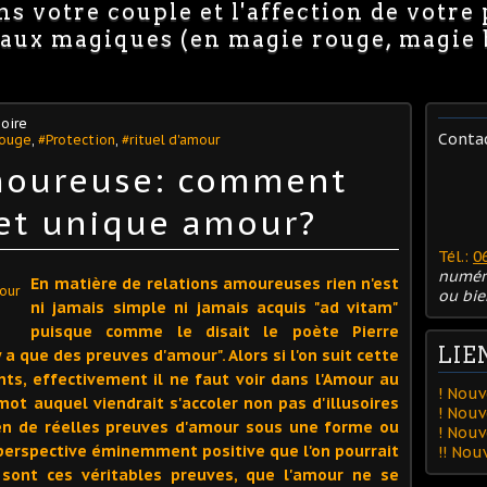
s votre couple et l'affection de votre
avaux magiques (en magie rouge, magie
oire
Conta
Rouge
,
#Protection
,
#rituel d'amour
amoureuse: comment
 et unique amour?
Tél.:
0
numér
En matière de relations amoureuses rien n'est
ou bie
ni jamais simple ni jamais acquis "ad vitam"
puisque comme le disait le poète Pierre
LIE
'y a que des preuves d'amour". Alors si l'on suit cette
ts, effectivement il ne faut voir dans l'Amour au
! Nouv
ot auquel viendrait s'accoler non pas d'illusoires
! Nouv
en de réelles preuves d'amour sous une forme ou
! Nou
perspective éminemment positive que l'on pourrait
!! No
 sont ces véritables preuves, que l'amour ne se