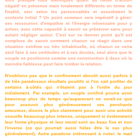
sont presque tous identiques quant au mode d'action
négatif en présence mais totalement différents en terme de
finalité, ceci selon les personnalités et assurément le
contexte initial ? Un point commun sera impératif à gérer:
ses ressources d'empathie et l'énergie nécessaire pour y
arriver, avec cette capacité à savoir se préserver sans pour
autant négliger autrui. C'est sur ce dernier point qu'il est
complexe de savoir comment chacun va réagir dans une
situation extrême ou très inhabituelle, où chacun se verra
seul face à ses certitudes et à ses doutes, seul alors que le
couple se positionne comme une construction à deux où la
moindre faiblesse peut faire tomber la relation.
N'oublions pas que le confinement aboutit aussi parfois à
de très paradoxaux résultats positifs si l'on sait profiter de
certains à-côtés qui n'étaient pas à l'ordre du jour
initialement. Par exemple, un couple confiné pourra avoir
beaucoup plus de temps qu'auparavant ne serait-ce que
pour assouvir plus généreusement ses penchants
amoureux, disons le plus clairement pour avoir une activité
sexuelle beaucoup plus intense, uniquement si évidemment
leur forme physique et leur moral sont au beau fixe et non
l'inverse (ce qui pourrait aussi hélas être le cas plus
généralement). Autre paradoxe intéressant à noter: le mari