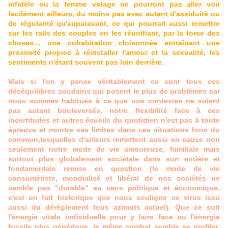
infidèle ou la femme volage ne pourront pas aller voir
facilement ailleurs, du moins pas avec autant d'assiduité ou
de régularité qu'auparavant, ce qui pourrait aussi remettre
sur les rails des couples en les réunifiant, par la force des
choses… une cohabitation cloisonnée entraînant une
proximité propice à réinstaller l'amour et la sexualité, les
sentiments n'étant souvent pas loin derrière.
Mais si l'on y pense véritablement ce sont tous ces
déséquilibres soudains qui posent le plus de problèmes car
nous sommes habitués à ce que nos contextes ne soient
pas autant bouleversés, notre flexibilité face à ces
incertitudes et autres écueils du quotidien n'est pas à toute
épreuve et montre ses limites dans ces situations hors du
commun,lesquelles d'ailleurs remettent aussi en cause non
seulement notre mode de vie amoureuse, familiale mais
surtout plus globalement sociétale dans son entière et
fondamentale remise en question (le mode de vie
consumériste, mondialisé et libéral de nos sociétés ne
semble pas "durable" au sens politique et économique,
c'est un fait historique que nous souligne ce virus issu
aussi du dérèglement tous azimuts actuel). Que ce soit
l'énergie vitale individuelle pour y faire face ou l'énergie
fossile plus générique, le même combat semble se profiler,