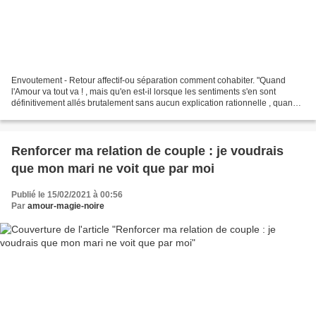
Envoutement - Retour affectif-ou séparation comment cohabiter. "Quand
l'Amour va tout va ! , mais qu'en est-il lorsque les sentiments s'en sont
définitivement allés brutalement sans aucun explication rationnelle , quand
le conjoint n'éprouve plus rien...
Renforcer ma relation de couple : je voudrais
que mon mari ne voit que par moi
Publié le 15/02/2021 à 00:56
Par
amour-magie-noire