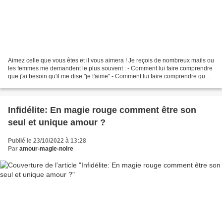
Aimez celle que vous êtes et il vous aimera ! Je reçois de nombreux mails ou
les femmes me demandent le plus souvent : - Comment lui faire comprendre
que j'ai besoin qu'il me dise "je t'aime" - Comment lui faire comprendre que
j'ai besoin qu'il me parle...
Infidélite: En magie rouge comment être son
seul et unique amour ?
Publié le 23/10/2022 à 13:28
Par
amour-magie-noire