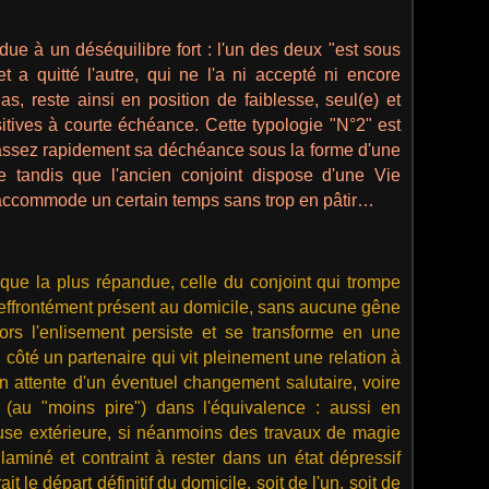
due à un déséquilibre fort : l'un des deux "est sous
t a quitté l'autre, qui ne l'a ni accepté ni encore
as, reste ainsi en position de faiblesse, seul(e) et
itives à courte échéance. Cette typologie "N°2" est
e assez rapidement sa déchéance sous la forme d'une
 tandis que l'ancien conjoint dispose d'une Vie
n accommode un certain temps sans trop en pâtir…
ique la plus répandue, celle du conjoint qui trompe
 effrontément présent au domicile, sans aucune gêne
ors l'enlisement persiste et se transforme en une
n côté un partenaire qui vit pleinement une relation à
t en attente d'un éventuel changement salutaire, voire
 (au "moins pire") dans l'équivalence : aussi en
use extérieure, si néanmoins des travaux de magie
 laminé et contraint à rester dans un état dépressif
t le départ définitif du domicile, soit de l'un, soit de