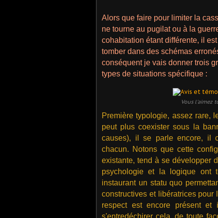
Alors que faire pour limiter la cass
ne tourne au pugilat ou à la guerr
cohabitation étant différente, il 
tomber dans des schémas erronés q
conséquent je vais donner trois gr
types de situations spécifique :
Vous l'aimez t
Première typologie, assez rare, l
peut plus coexister sous la ban
causes), il se parle encore, i
chacun. Notons que cette config
existante, tend à se développer 
psychologie et la logique ont 
instaurant un statu quo permettan
constructives et libératrices pour
respect est encore présent et
s'entredéchirer cela, de toute fa