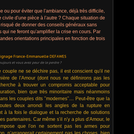
e ou pour éviter que l'ambiance, déjà très difficile,
e civile d'une pièce à l'autre ? Chaque situation de
est risqué de donner des conseils généraux sans
ui ne feront qu'amplifier la crise en cours. Par
andes orientations principales en fonction de trois
oujours et vous avez peur de le perdre ?
e couple ne se déchire pas, il est conscient qu'il ne
nière de l'Amour (dont nous ne définirons pas les
l cherche à trouver un compromis acceptable pour
uration, bien que très minoritaire mais néanmoins
dans les couples dits "modernes"… Peut-être que la
toutes deux arrondi les angles de la rupture en
t à la fois le dialogue et la recherche de solutions
 les partenaires. Car même s'il n'y a plus d'Amour, le
 impose que l'on ne sortent pas les armes pour
çon, n'arrangerait certainement pas les choses, bien