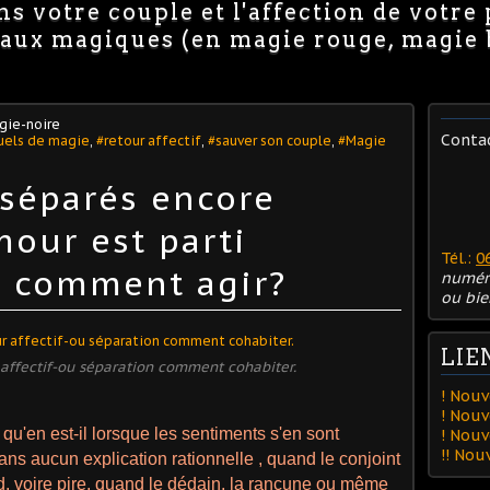
s votre couple et l'affection de votre
avaux magiques (en magie rouge, magie
gie-noire
Conta
uels de magie
,
#retour affectif
,
#sauver son couple
,
#Magie
"séparés encore
mour est parti
Tél.:
0
 comment agir?
numér
ou bie
LIE
affectif-ou séparation comment cohabiter.
! Nouv
! Nouv
 qu'en est-il lorsque les sentiments s'en sont
! Nou
!! No
ans aucun explication rationnelle , quand le conjoint
d, voire pire, quand le dédain, la rancune ou même