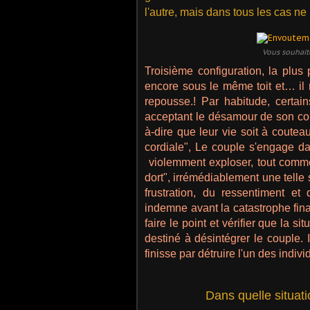
l'autre, mais dans tous les cas n
Vous souhait
Troisième configuration, la plus
encore sous le même toit et… il n
repousse.! Par habitude, certai
acceptant le désamour de son conj
à-dire que leur vie soit à coutea
cordiale", Le couple s'engage da
violemment exploser, tout comme 
dort", irrémédiablement une telle
frustration, du ressentiment et
indemne avant la catastrophe fina
faire le point et vérifier que la si
destiné à désintégrer le couple. I
finisse par détruire l'un des indivi
Dans quelle situat