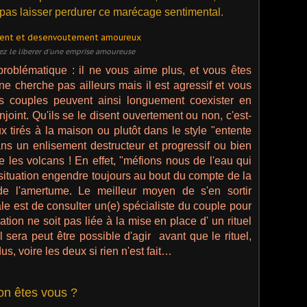
e pas laisser perdurer ce marécage sentimental.
ez le liberer d'une emprise amoureuse
 problématique : il ne vous aime plus, et vous êtes
e cherche pas ailleurs mais il est agressif et vous
ns couples peuvent ainsi longuement coexister en
oint. Qu'ils se le disent ouvertement ou non, c'est-
ux tirés à la maison ou plutôt dans le style "entente
ns un enlisement destructeur et progressif ou bien
les volcans ! En effet, "méfions nous de l'eau qui
 situation engendre toujours au bout du compte de la
 de l'amertume. Le meilleur moyen de s'en sortir
le est de consulter un(e) spécialiste du couple pour
tuation ne soit pas liée à la mise en place d' un rituel
l sera peut être possible d'agir avant que le rituel,
dus, voire les deux si rien n'est fait…
ion êtes vous ?