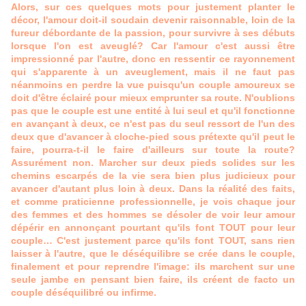
Alors, sur ces quelques mots pour justement planter le
décor, l'amour doit-il soudain devenir raisonnable, loin de la
fureur débordante de la passion, pour survivre à ses débuts
lorsque l'on est aveuglé? Car l'amour c'est aussi être
impressionné par l'autre, donc en ressentir ce rayonnement
qui s'apparente à un aveuglement, mais il ne faut pas
néanmoins en perdre la vue puisqu'un couple amoureux se
doit d'être éclairé pour mieux emprunter sa route. N'oublions
pas que le couple est une entité à lui seul et qu'il fonctionne
en avançant à deux, ce n'est pas du seul ressort de l'un des
deux que d'avancer à cloche-pied sous prétexte qu'il peut le
faire, pourra-t-il le faire d'ailleurs sur toute la route?
Assurément non. Marcher sur deux pieds solides sur les
chemins escarpés de la vie sera bien plus judicieux pour
avancer d'autant plus loin à deux. Dans la réalité des faits,
et comme praticienne professionnelle, je vois chaque jour
des femmes et des hommes se désoler de voir leur amour
dépérir en annonçant pourtant qu'ils font TOUT pour leur
couple… C'est justement parce qu'ils font TOUT, sans rien
laisser à l'autre, que le déséquilibre se crée dans le couple,
finalement et pour reprendre l'image: ils marchent sur une
seule jambe en pensant bien faire, ils créent de facto un
couple déséquilibré ou infirme.