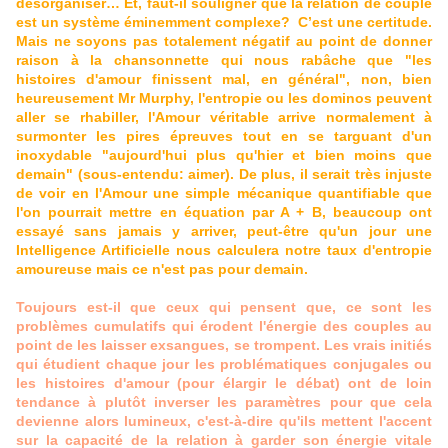
désorganiser… Et, faut-il souligner que la relation de couple
est un système éminemment complexe? C’est une certitude.
Mais ne soyons pas totalement négatif au point de donner
raison à la chansonnette qui nous rabâche que "les
histoires d'amour finissent mal, en général", non, bien
heureusement Mr Murphy, l'entropie ou les dominos peuvent
aller se rhabiller, l'Amour véritable arrive normalement à
surmonter les pires épreuves tout en se targuant d'un
inoxydable "aujourd'hui plus qu'hier et bien moins que
demain" (sous-entendu: aimer). De plus, il serait très injuste
de voir en l'Amour une simple mécanique quantifiable que
l'on pourrait mettre en équation par A + B, beaucoup ont
essayé sans jamais y arriver, peut-être qu'un jour une
Intelligence Artificielle nous calculera notre taux d'entropie
amoureuse mais ce n'est pas pour demain.
Toujours est-il que ceux qui pensent que, ce sont les
problèmes cumulatifs qui érodent l'énergie des couples au
point de les laisser exsangues, se trompent. Les vrais initiés
qui étudient chaque jour les problématiques conjugales ou
les histoires d'amour (pour élargir le débat) ont de loin
tendance à plutôt inverser les paramètres pour que cela
devienne alors lumineux, c'est-à-dire qu'ils mettent l'accent
sur la capacité de la relation à garder son énergie vitale