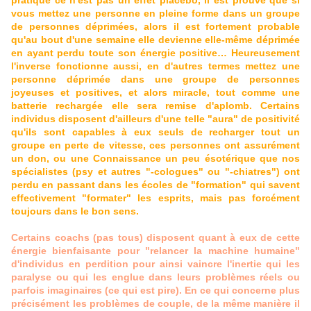
pratique ce n'est pas un effet placébo, il est prouvé que si
vous mettez une personne en pleine forme dans un groupe
de personnes déprimées, alors il est fortement probable
qu'au bout d'une semaine elle devienne elle-même déprimée
en ayant perdu toute son énergie positive… Heureusement
l'inverse fonctionne aussi, en d'autres termes mettez une
personne déprimée dans une groupe de personnes
joyeuses et positives, et alors miracle, tout comme une
batterie rechargée elle sera remise d'aplomb. Certains
individus disposent d'ailleurs d'une telle "aura" de positivité
qu'ils sont capables à eux seuls de recharger tout un
groupe en perte de vitesse, ces personnes ont assurément
un don, ou une Connaissance un peu ésotérique que nos
spécialistes (psy et autres "-cologues" ou "-chiatres") ont
perdu en passant dans les écoles de "formation" qui savent
effectivement "formater" les esprits, mais pas forcément
toujours dans le bon sens.
Certains coachs (pas tous) disposent quant à eux de cette
énergie bienfaisante pour "relancer la machine humaine"
d'individus en perdition pour ainsi vaincre l'inertie qui les
paralyse ou qui les englue dans leurs problèmes réels ou
parfois imaginaires (ce qui est pire). En ce qui concerne plus
précisément les problèmes de couple, de la même manière il