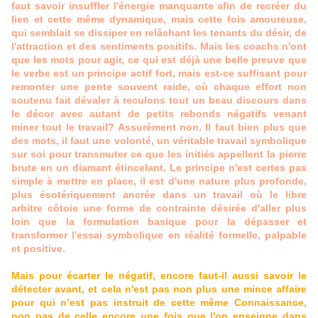
faut savoir insuffler l'énergie manquante afin de recréer du
lien et cette même dynamique, mais cette fois amoureuse,
qui semblait se dissiper en relâchant les tenants du désir, de
l'attraction et des sentiments positifs. Mais les coachs n'ont
que les mots pour agir, ce qui est déjà une belle preuve que
le verbe est un principe actif fort, mais est-ce suffisant pour
remonter une pente souvent raide, où chaque effort non
soutenu fait dévaler à reculons tout un beau discours dans
le décor avec autant de petits rebonds négatifs venant
miner tout le travail? Assurément non. Il faut bien plus que
des mots, il faut une volonté, un véritable travail symbolique
sur soi pour transmuter ce que les initiés appellent la pierre
brute en un diamant étincelant. Le principe n'est certes pas
simple à mettre en place, il est d'une nature plus profonde,
plus ésotériquement ancrée dans un travail où le libre
arbitre côtoie une forme de contrainte désirée d'aller plus
loin que la formulation basique pour la dépasser et
transformer l'essai symbolique en réalité formelle, palpable
et positive.
Mais pour écarter le négatif, encore faut-il aussi savoir le
détecter avant, et cela n'est pas non plus une mince affaire
pour qui n’est pas instruit de cette même Connaissance,
non pas de celle encore une fois que l'on enseigne dans