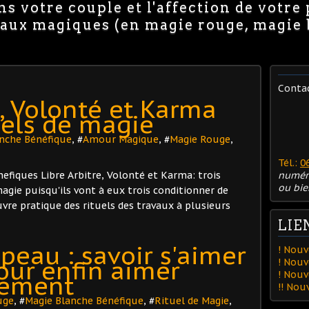
s votre couple et l'affection de votre
avaux magiques (en magie rouge, magie
Conta
e, Volonté et Karma
uels de magie
nche Bénéfique
, #
Amour Magique
, #
Magie Rouge
,
Tél.:
0
nefiques Libre Arbitre, Volonté et Karma: trois
numér
ou bie
gie puisqu'ils vont à eux trois conditionner de
vre pratique des rituels des travaux à plusieurs
LIE
peau : savoir s'aimer
! Nouv
ur enfin aimer
! Nouv
! Nou
nement
!! No
uge
, #
Magie Blanche Bénéfique
, #
Rituel de Magie
,