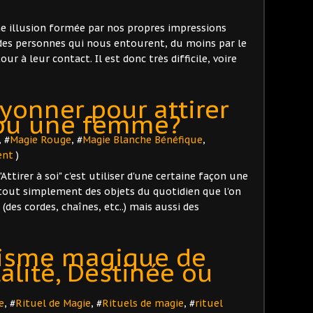
une illusion formée par nos propres impressions
 des personnes qui nous entourent, du moins par le
r à leur contact. Il est donc très difficile, voire
onner pour attirer
ou une femme?
, #
Magie Rouge
, #
Magie Blanche Bénéfique
,
ent
)
irer à soi" c'est utiliser d'une certaine façon une
 tout simplement des objets du quotidien que l'on
s (des cordes, chaînes, etc..) mais aussi des
nisme magique de
talité, Destinée ou
e
, #
Rituel de Magie
, #
Rituels de magie
, #
rituel