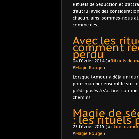
Rituels de Séduction et d’attr
d'autrui avec des considération
chacun, ainsi sommes-nous att
comme des...
Avec les rit
comment rec
perdu
04 février 2014 ( #
Rituels de m
#
Magie Rouge
)
Lorsque l'Amour a déjà uni dur
pour marcher ensemble sur le 
prédisposés à s'attirer comme 
chemins...
Magie de séd
: les rituels
23 février 2015 ( #
rituel d'amo
#
Magie Rouge
)