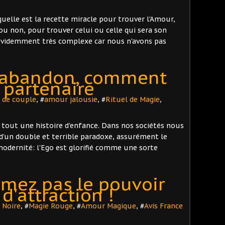
elle est la recette miracle pour trouver l'Amour,
ou non, pour trouver celui ou celle qui sera son
 évidemment très complexe car nous n'avons pas
l'abandon, comment
 partenaire
 de couple
, #
amour jalousie
, #
Rituel de Magie
,
 tout une histoire d'enfance. Dans nos sociétés nous
d'un double et terrible paradoxe, assurément le
odernité: l'Ego est glorifié comme une sorte
imez pas le pouvoir
d'attraction !
 Noire
, #
Magie Rouge
, #
Amour Magique
, #
Avis France