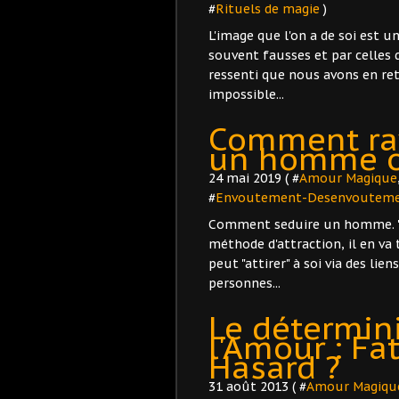
#
Rituels de magie
)
L'image que l'on a de soi est 
souvent fausses et par celles
ressenti que nous avons en retou
impossible...
Comment ray
un homme 
24 mai 2019 ( #
Amour Magique
#
Envoutement-Desenvoutem
Comment seduire un homme. "Att
méthode d'attraction, il en va
peut "attirer" à soi via des lien
personnes...
Le détermi
l'Amour : Fa
Hasard ?
31 août 2013 ( #
Amour Magiqu