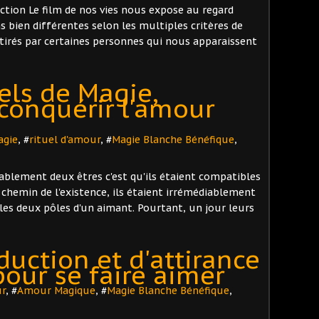
action Le film de nos vies nous expose au regard
s bien différentes selon les multiples critères de
irés par certaines personnes qui nous apparaissent
uels de Magie,
onquérir l'amour
agie
, #
rituel d'amour
, #
Magie Blanche Bénéfique
,
ablement deux êtres c'est qu'ils étaient compatibles
chemin de l'existence, ils étaient irrémédiablement
les deux pôles d'un aimant. Pourtant, un jour leurs
uction et d'attirance
 pour se faire aimer
ur
, #
Amour Magique
, #
Magie Blanche Bénéfique
,