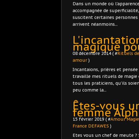
Dans un monde où l'apparence
accompagnée de superficialité,
suscitent certaines personnes 
arrivent néanmoins...
L'incantatio
magique pour
08 décembre 2014 ( #
Rituels d
amour
)
Incantaions, prières et pens
travaille mes rituels de magie 
tous les praticiens, qu'ils soi
peu comme la...
Êtes-vous 
femme Alph
15 février 2019 ( #
Amour Magie
France DEFAWES
)
Etes vous un chef de meute ? 