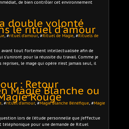
mmédiat, de bien contrôler cet environnement
la double volonté
s le rituel d'amour
ue
, #
rituel d'amour
, #
Rituel de Magie
, #
Rituels de
t avant tout fortement intellectualisée afin de
ui s'uniront pour la réussite du travail. Comme je
s reprises, le mage qui opère n'est jamais seul, il
our : Retour
 en Magie Blanche ou
Magie Rouge
e
, #
rituel d'amour
, #
Magie Blanche Bénéfique
, #
Magie
estion lors de l'étude personnelle que j'effectue
ct téléphonique pour une demande de Rituel