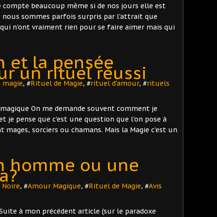
 compte beaucoup même si de nos jours elle est
 nous sommes parfois surpris par l'attrait que
qui n'ont vraiment rien pour se faire aimer mais qui
n et la pensée
 un rituel réussi
e magie
, #
Rituel de Magie
, #
rituel d'amour
, #
rituels
ée magique On me demande souvent comment je
et je pense que c'est une question que l'on pose à
ent mages, sorciers ou chamans. Mais la Magie c'est un
un homme ou une
a?
 Noire
, #
Amour Magique
, #
Rituel de Magie
, #
Avis
Suite à mon précédent article (sur le paradoxe