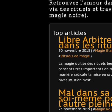
Retrouvez l'amour dan
via des rituels et tr
magie noire).
Top articles
Libre Arbitr
dans les rit
30 novembre 2018 ( #
Magie Bla
#
Rituels de magie
)
La magie utilise des rituels be
concepts très importants en ma
manière radicale la mise en œu
niveaux. Rien n'est...
Mal dans sa 
soi-même po
l'autre plei
23 novembre 2015 ( #
Magie Ro