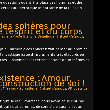
de questions quant à la place des hommes et des
cette caractéristique importante de la relation
des sphères pour
e l'esprit et du corps
magie
, #
Magie Blanche Bénéfique
, #
rituel d'amour
,
'agit, "L'Harmonie des sphères" fait penser au premier
fantastique issue d'instruments très élaborés en
tres. Finalement les termes parlent d'eux-mêmes et
xistence : Amour,
construction de soi !
u
, #
Travaux Sorcellerie
, #
rituel d'amour
, #
Rituels de
it qu'elle est... Pourtant, nous avons tous l'intime
nt qui nous sommes, de connaître aussi en tous