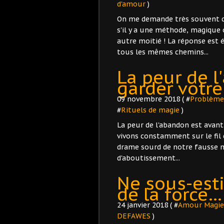
d'amour
)
On me demande très souvent qu
s'il y a une méthode, magique 
autre moitié ! La réponse est
tous les mêmes chemins...
La peur de 
garder votre
09 novembre 2018 ( #
Problème
#
Rituels de magie
)
La peur de l'abandon est avant
vivons constamment sur le fil 
drame sourd de notre fausse m
d'aboutissement...
Ne sous-est
de la force… 
24 janvier 2018 ( #
Amour Magie
DEFAWES
)