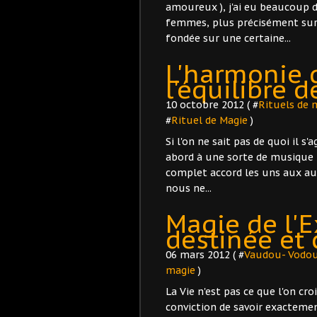
amoureux ), j'ai eu beaucoup 
femmes, plus précisément sur 
fondée sur une certaine...
L'harmonie 
l'équilibre d
10 octobre 2012 ( #
Rituels de 
#
Rituel de Magie
)
Si l'on ne sait pas de quoi il s
abord à une sorte de musique 
complet accord les uns aux au
nous ne...
Magie de l'E
destinée et 
06 mars 2012 ( #
Vaudou- Vodo
magie
)
La Vie n'est pas ce que l'on cro
conviction de savoir exacteme