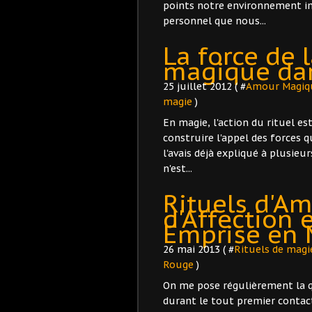
points notre environnement i
personnel que nous...
La force de 
magique dan
25 juillet 2012 ( #
Amour Magiq
magie
)
En magie, l'action du rituel es
construire l'appel des forces q
l'avais déjà expliqué à plusieur
n'est...
Rituels d'Am
d'Affection
Emprise en 
26 mai 2013 ( #
Rituels de magi
Rouge
)
On me pose régulièrement la qu
durant le tout premier conta