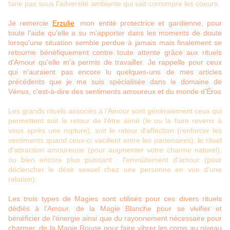
fane pas sous l'adversité ambiante qui sait corrompre les coeurs.
Je remercie
Erzulie
,
mon entité protectrice et gardienne, pour
toute l'aide qu'elle a su m'apporter dans les moments de doute
lorsqu'une situation semble perdue à jamais mais finalement se
retourne bénéfiquement contre toute attente grâce aux rituels
d'Amour qu'elle m'a permis de travailler. Je rappelle pour ceux
qui n'auraient pas encore lu quelques-uns de mes articles
précédents que je me suis spécialisée dans le domaine de
Vénus, c'est-à-dire des sentiments amoureux et du monde d'Éros
Les grands rituels associés à l'Amour sont généralement ceux qui
permettent soit le retour de l'être aimé (le ou la faire revenir à
vous après une rupture), soit le retour d'affection (renforcer les
sentiments quand ceux-ci vacillent entre les partenaires), le rituel
d'attraction amoureuse (pour augmenter votre charme naturel),
ou bien encore plus puissant : l'envoûtement d'amour (pour
déclencher le désir sexuel chez une personne en vue d'une
relation).
Les trois types de Magies sont utilisés pour ces divers rituels
dédiés à l'Amour, de la Magie Blanche pour se vivifier et
bénéficier de l'énergie ainsi que du rayonnement nécessaire pour
charmer, de la Magie Rouge pour faire vibrer les corps au niveau