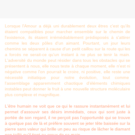
Lorsque l'Amour a déjà uni durablement deux êtres c'est qu'ils
étaient compatibles pour marcher ensemble sur le chemin de
l'existence, ils étaient irrémédiablement prédisposés à s'attirer
comme les deux pôles d'un aimant. Pourtant, un jour leurs
chemins se séparent à cause d'un petit caillou sur la route qui les
a forcés ne serait-ce qu'un instant à ne plus se tenir la main.
L'adversité du monde peut résider dans tous les obstacles qui se
présentent à nous, elle nous teste à chaque moment, elle n'est ni
négative comme l'on pourrait le croire, ni positive, elle reste une
nécessité initiatique pour notre évolution, tout comme
l'assemblage apparemment chaotique d'éléments chimiques
instables peut donner le fruit à une nouvelle structure moléculaire
plus complexe et magnifique.
L'être humain ne voit que ce qui le rassure instantanément et lui
permet d'assouvir ses désirs immédiats, ceux qui sont juste à
portée de son regard, il ne perçoit pas l'opportunité qui se trouve
à quelque pas de là et préfère souvent se jeter tête baissée sur la
pierre sans valeur qui brille un peu au risque de lâcher le diamant
non taillé qu'il tient au creux de sa main…