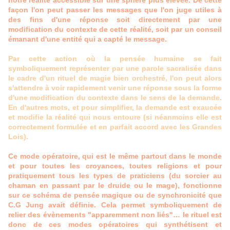
notre réalité accessible sur une sphère plus élevée. De cette
façon l'on peut passer les messages que l'on juge utiles à
des fins d'une réponse soit directement par une
modification du contexte de cette réalité, soit par un conseil
émanant d'une entité qui a capté le message.
Par cette action où la pensée humaine se fait
symboliquement représenter par une parole sacralisée dans
le cadre d'un rituel de magie bien orchestré, l'on peut alors
s'attendre à voir rapidement venir une réponse sous la forme
d'une modification du contexte dans le sens de la demande.
En d'autres mots, et pour simplifier, la demande est exaucée
et modifie la réalité qui nous entoure (si néanmoins elle est
correctement formulée et en parfait accord avec les Grandes
Lois).
Ce mode opératoire, qui est le même partout dans le monde
et pour toutes les croyances, toutes religions et pour
pratiquement tous les types de praticiens (du sorcier au
chaman en passant par le druide ou le mage), fonctionne
sur ce schéma de pensée magique ou de synchronicité que
C.G Jung avait définie. Cela permet symboliquement de
relier des évènements "apparemment non liés"… le rituel est
donc de ces modes opératoires qui synthétisent et