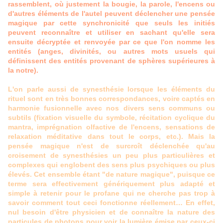
rassemblent, où justement la bougie, la parole, l'encens ou
d'autres éléments de l'autel peuvent déclencher une pensée
magique par cette synchronicité que seuls les initiés
peuvent reconnaître et utiliser en sachant qu'elle sera
ensuite décryptée et renvoyée par ce que l'on nomme les
entités (anges, divinités, ou autres mots usuels qui
définissent des entités provenant de sphères supérieures à
la notre).
L'on parle aussi de synesthésie lorsque les éléments du
rituel sont en très bonnes correspondances, voire captés en
harmonie fusionnelle avec nos divers sens communs ou
subtils (fixation visuelle du symbole, récitation cyclique du
mantra, imprégnation olfactive de l'encens, sensations de
relaxation méditative dans tout le corps, etc.). Mais la
pensée magique n'est de surcroît déclenchée qu'au
croisement de synesthésies un peu plus particulières et
complexes qui englobent des sens plus psychiques ou plus
élevés. Cet ensemble étant "de nature magique", puisque ce
terme sera effectivement génériquement plus adapté et
simple à retenir pour le profane qui ne cherche pas trop à
savoir comment tout ceci fonctionne réellement… En effet,
nul besoin d'être physicien et de connaître la nature des
particules de photons pour voir la lumière émise par ceux-ci