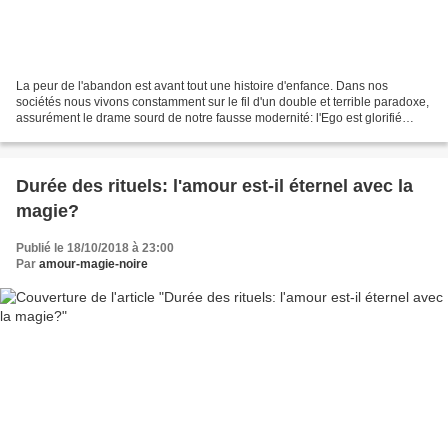
La peur de l'abandon est avant tout une histoire d'enfance. Dans nos
sociétés nous vivons constamment sur le fil d'un double et terrible paradoxe,
assurément le drame sourd de notre fausse modernité: l'Ego est glorifié
comme une sorte d'aboutissement...
Durée des rituels: l'amour est-il éternel avec la
magie?
Publié le 18/10/2018 à 23:00
Par
amour-magie-noire