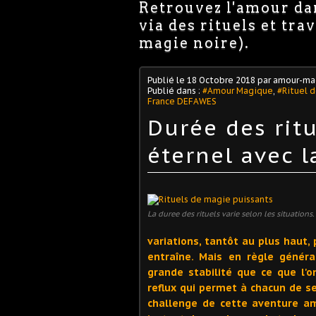
Retrouvez l'amour dan
via des rituels et tr
magie noire).
Publié le
18 Octobre 2018
par amour-ma
Publié dans :
#Amour Magique
,
#Rituel 
France DEFAWES
Durée des ritu
éternel avec 
La duree des rituels varie selon les situations.
variations, tantôt au plus haut,
entraîne. Mais en règle généra
grande stabilité que ce que l'o
reflux qui permet à chacun de se
challenge de cette aventure am