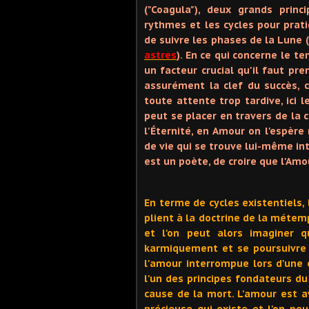
("Coagula"), deux grands prin
rythmes et les cycles pour prat
de suivre les phases de la Lune (
astres
). En ce qui concerne le t
un facteur crucial qu'il faut p
assurément la clef du succès, c
toute attente trop tardive, ici 
peut se placer en travers de la 
l'Éternité, en Amour on l'espère
de vie qui se trouve lui-même inte
est un poète, de croire que l'Amou
En terme de cycles existentiels, 
plient à la doctrine de la métemp
et l'on peut alors imaginer q
karmiquement et se poursuivre d
l'amour interrompue lors d'une e
l'un des principes fondateurs d
cause de la mort. L'amour est 
précieuse qui existe et l'on pe