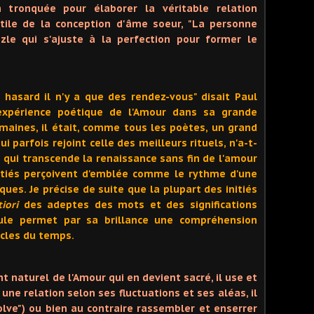
n tronquée pour élaborer la véritable relation
btile de la conception d'âme soeur, "La personne
zzle qui s'ajuste à la perfection pour former le
e hasard il n'y a que des rendez-vous" disait Paul
 expérience poétique de l'Amour dans sa grande
aines, il était, comme tous les poètes, un grand
i parfois rejoint celle des meilleurs rituels, n'a-t-
eil qui transcende la renaissance sans fin de l'amour
nitiés perçoivent d'emblée comme le rythme d'une
ues. Je précise de suite que la plupart des initiés
tiori
des adeptes des mots et des significations
ule permet par sa brillance une compréhension
ycles du temps.
t naturel de l'Amour qui en devient sacré, il use et
une relation selon ses fluctuations et ses aléas, il
olve") ou bien au contraire rassembler et enserrer