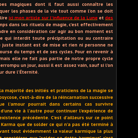
cipes magiques dont il faut aussi connaître les
iquer les phases de la vie tout comme l'on se doit
lire
ici mon article sur l'influence de la Lune
et
des
emps dans les rituels de magie, c'est effectivement
rendre en considération car agir au bon moment est
e qui interdit toute précipitation ou au contraire
le juste instant est de mise et rien ni personne ne
course du temps et de ses cycles. Pour en revenir à
 mais elle ne fait pas partie de notre propre cycle
rrompu un jour, aussi il est assez vain, sauf si l'on
r dure l'Éternité.
la majorité des initiés et praticiens de la magie se
sycose, c'est-à-dire de la réincarnation successive
ue l'amour pourrait dans certains cas survivre
'une vie à l'autre pour continuer l'expérience de
xistence précédente. C'est d'ailleurs sur ce point
u Karma que de solder ce qui n'a pas été terminé à
avant tout évidemment la valeur karmique la plus
ut considérer que "solder sa dette karmique" c'est