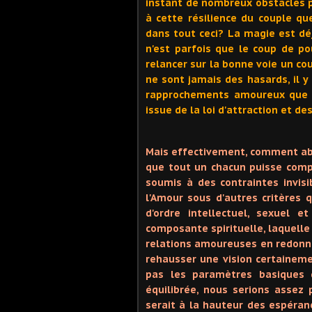
instant de nombreux obstacles po
à cette résilience du couple que
dans tout ceci? La magie est dé
n'est parfois que le coup de p
relancer sur la bonne voie un cou
ne sont jamais des hasards, il y
rapprochements amoureux que le
issue de la loi d'attraction et de
Mais effectivement, comment abo
que tout un chacun puisse compr
soumis à des contraintes invis
l'Amour sous d'autres critères 
d'ordre intellectuel, sexuel
composante spirituelle, laquelle
relations amoureuses en redonna
rehausser une vision certaineme
pas les paramètres basiques 
équilibrée, nous serions assez
serait à la hauteur des espéran