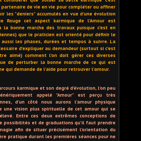
 partenaire de vie en vie pour compléter ou affiner
oir les "deniers" accumulés en vue d'une évolution
ie Rouge cet aspect karmique de l'Amour est
 la bonne marche des travaux puisque c'est en
iennes) que le praticien est orienté pour définir le
 aussi les phases, durées et tempos à suivre. La
cessaire d'expliquer au demandeur (surtout si c'est
être aimé) comment l'on doit gérer ces diverses
que de perturber la bonne marche de ce qui est
nne qui demande de l'aide pour retrouver l'amour.
arcours karmique et son degré d'évolution, l'on peu
énériquement appelé "Amour" est perçu très
nnes, d'un côté nous aurons l'amour physique
re une vision plus spirituelle de cet amour qui se
 élevé. Entre ces deux extrêmes conceptions de
e possibilités et de graduations qu'il faut prendre
agie afin de situer précisément l'orientation du
nière pratique durant les premières séances pour ne