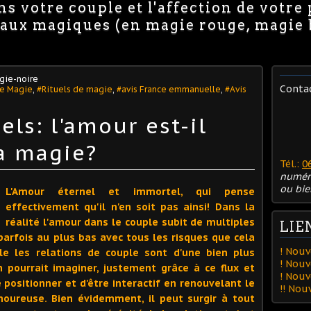
s votre couple et l'affection de votre
avaux magiques (en magie rouge, magie
gie-noire
Conta
de Magie
,
#Rituels de magie
,
#avis France emmanuelle
,
#Avis
els: l'amour est-il
la magie?
Tél.:
0
numér
ou bie
L'Amour éternel et immortel, qui pense
effectivement qu'il n'en soit pas ainsi! Dans la
réalité l'amour dans le couple subit de multiples
LIE
 parfois au plus bas avec tous les risques que cela
! Nouv
le les relations de couple sont d'une bien plus
! Nouv
n pourrait imaginer, justement grâce à ce flux et
! Nou
 positionner et d'être interactif en renouvelant le
!! No
oureuse. Bien évidemment, il peut surgir à tout