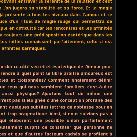
uvant entraver la sérénité de la relation et c'est
 l'on jugera sa stabilité et sa force. Et la magie
jà présente à tous les niveaux dans l'amour et ce
ouce d'un rituel de magie rouge qui permettra de
ple en difficulté car les rencontres et les affinités
 a toujours une prédisposition ésotérique dans les
s initiés connaissent parfaitement, celle-ci est
s affinités karmiques.
rder ce côté secret et ésotérique de l'Amour pour
endre à quel point le libre arbitre amoureux est
ibles et cloisonnées? Comment finalement définir
que ceux qui nous semblent familiers, c'est-à-dire
 et aussi physique? Ajoutons tout de même une
 n'est pas si éloignée d'une conception profane des
nt quelques subtiles lettres de noblesse pour en
nt trop pragmatique. Ainsi, si nous suivions pas à
qui élaborent une possible union parfaitement
 platement surpris de constater que personne ne
ces et que d'autres facteurs cachés se profilent à