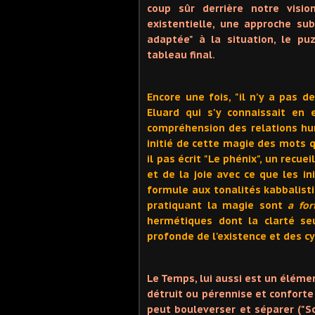
coup sûr derrière notre visio
existentielle, une approche su
adaptée" à la situation, le pu
tableau final.
Encore une fois, "il n'y a pas d
Eluard qui s'y connaissait en
compréhension des relations hum
initié de cette magie des mots qu
il pas écrit "Le phénix", un recu
et de la joie avec ce que les i
formule aux tonalités kabbalistiq
pratiquant la magie sont
a for
hermétiques dont la clarté se
profonde de l'existence et des c
Le Temps, lui aussi est un élémen
détruit ou pérennise et conforte 
peut bouleverser et séparer ("S