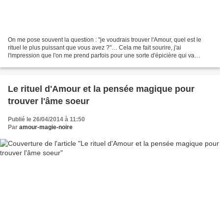
On me pose souvent la question : "je voudrais trouver l'Amour, quel est le
rituel le plus puissant que vous avez ?"… Cela me fait sourire, j'ai
l'impression que l'on me prend parfois pour une sorte d'épicière qui va
chercher dans sa réserve le sort millésimé...
Le rituel d'Amour et la pensée magique pour
trouver l'âme soeur
Publié le 26/04/2014 à 11:50
Par
amour-magie-noire