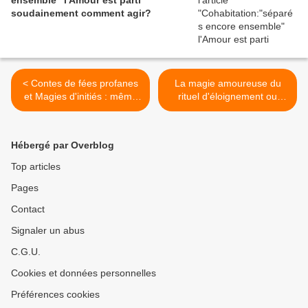
ensemble" l'Amour est parti
soudainement comment agir?
< Contes de fées profanes
La magie amoureuse du
et Magies d'initiés : même
rituel d'éloignement ou
combat, pour l’Amour !
comment repousser un rival
>
Hébergé par Overblog
Top articles
Pages
Contact
Signaler un abus
C.G.U.
Cookies et données personnelles
Préférences cookies