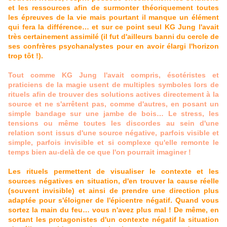
et les ressources afin de surmonter théoriquement toutes
les épreuves de la vie mais pourtant il manque un élément
qui fera la différence… et sur ce point seul KG Jung l'avait
très certainement assimilé (il fut d'ailleurs banni du cercle de
ses confrères psychanalystes pour en avoir élargi l'horizon
trop tôt !).
Tout comme KG Jung l'avait compris, ésotéristes et
praticiens de la magie usent de multiples symboles lors de
rituels afin de trouver des solutions actives directement à la
source et ne s'arrêtent pas, comme d'autres, en posant un
simple bandage sur une jambe de bois… Le stress, les
tensions ou même toutes les discordes au sein d'une
relation sont issus d'une source négative, parfois visible et
simple, parfois invisible et si complexe qu'elle remonte le
temps bien au-delà de ce que l'on pourrait imaginer !
Les rituels permettent de visualiser le contexte et les
sources négatives en situation, d'en trouver la cause réelle
(souvent invisible) et ainsi de prendre une direction plus
adaptée pour s'éloigner de l'épicentre négatif. Quand vous
sortez la main du feu… vous n'avez plus mal ! De même, en
sortant les protagonistes d'un contexte négatif la situation