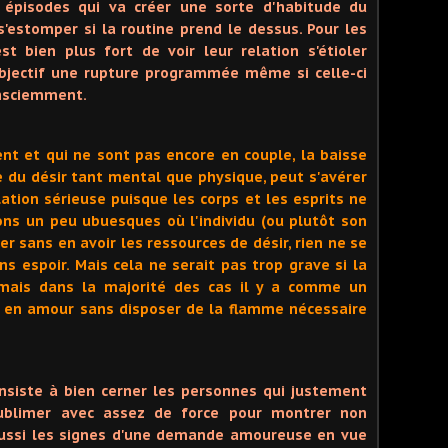
s épisodes qui va créer une sorte d'habitude du
s'estomper si la routine prend le dessus. Pour les
t bien plus fort de voir leur relation s'étioler
jectif une rupture programmée même si celle-ci
onsciemment.
ent et qui ne sont pas encore en couple, la baisse
te du désir tant mental que physique, peut s'avérer
lation sérieuse puisque les corps et les esprits ne
ions un peu ubuesques où l'individu (ou plutôt son
lier sans en avoir les ressources de désir, rien ne se
s espoir. Mais cela ne serait pas trop grave si la
mais dans la majorité des cas il y a comme un
r en amour sans disposer de la flamme nécessaire
nsiste à bien cerner les personnes qui justement
sublimer avec assez de force pour montrer non
aussi les signes d'une demande amoureuse en vue