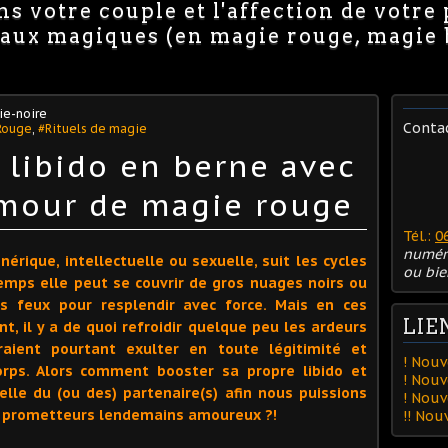
s votre couple et l'affection de votre
avaux magiques (en magie rouge, magie
e-noire
Conta
Rouge
,
#Rituels de magie
libido en berne avec
'amour de magie rouge
Tél.:
0
numér
énérique, intellectuelle ou sexuelle, suit les cycles
ou bie
mps elle peut se couvrir de gros nuages noirs ou
es feux pour resplendir avec force. Mais en ces
LIE
nt, il y a de quoi refroidir quelque peu les ardeurs
aient pourtant exulter en toute légitimité et
! Nouv
orps. Alors comment booster sa propre libido et
! Nouv
le du (ou des) partenaire(s) afin nous puissions
! Nou
t prometteurs lendemains amoureux ?!
!! No