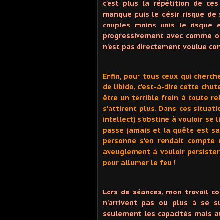
c'est plus la répétition de ce
manque puis le désir risque de 
couples moins unis le risque es
progressivement avec comme ob
n'est pas directement voulue c
Enfin, pour tous ceux qui cherch
de libido, c'est-à-dire cette chu
être un terrible frein à toute re
s'attirent plus. Dans ces situat
intellect) s'obstine à vouloir se 
passe jamais et la quête est san
personne s'en rendait compte 
aveuglement à vouloir persiste
pour allumer le feu !
Lors de séances, mon travail co
n'arrivent pas ou plus à se 
seulement les capacités mais 