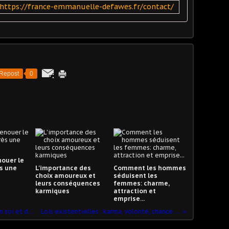
https://france-emmanuelle-defawes.fr/contact/
Repost
0
ouer le
s une
L'importance des
Comment les hommes
choix amoureux et
séduisent les
leurs conséquences
femmes: charme,
karmiques
attraction et
emprise...
La magie en renfort de la confiance en soi et de l'image de soi !
Lois existentielles : karma, volonté, chance et libre arbitre !