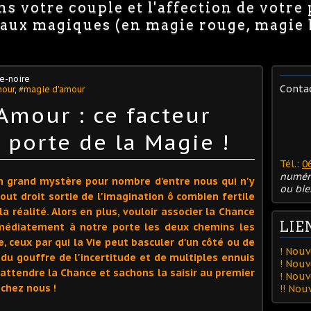
s votre couple et l'affection de votre
avaux magiques (en magie rouge, magie
e-noire
Conta
mour
,
#magie d'amour
Amour : ce facteur
 porte de la Magie !
Tél.:
0
numér
un grand mystère pour nombre d'entre nous qui n'y
ou bie
out droit sortie de l'imagination ô combien fertile
a réalité. Alors en plus, vouloir associer la Chance
LIE
médiatement à notre porte les deux chemins les
e, ceux par qui la Vie peut basculer d'un côté ou de
! Nouv
 du gouffre de l'incertitude et de multiples ennuis
! Nouv
 attendre la Chance et sachons la saisir au premier
! Nou
 chez nous !
!! No