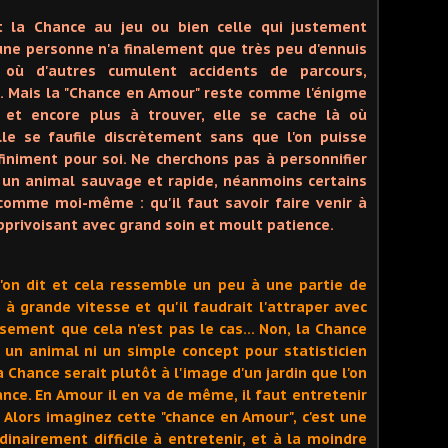
t la Chance au jeu ou bien celle qui justement
une personne n'a finalement que très peu d'ennuis
 où d'autres cumulent accidents de parcours,
… Mais la "Chance en Amour" reste comme l'énigme
ir et encore plus à trouver, elle se cache là où
lle se faufile discrètement sans que l'on puisse
éfiniment pour soi. Ne cherchons pas à personnifier
n un animal sauvage et rapide, néanmoins certains
comme moi-même : qu'il faut savoir faire venir à
pprivoisant avec grand soin et moult patience.
 l'on dit et cela ressemble un peu à une partie de
à grande vitesse et qu'il faudrait l'attraper avec
sement que cela n'est pas le cas… Non, la Chance
 un animal ni un simple concept pour statisticien
Chance serait plutôt à l'image d'un jardin que l'on
Chance. En Amour il en va de même, il faut entretenir
! Alors imaginez cette "chance en Amour", c'est une
inairement difficile à entretenir, et à la moindre