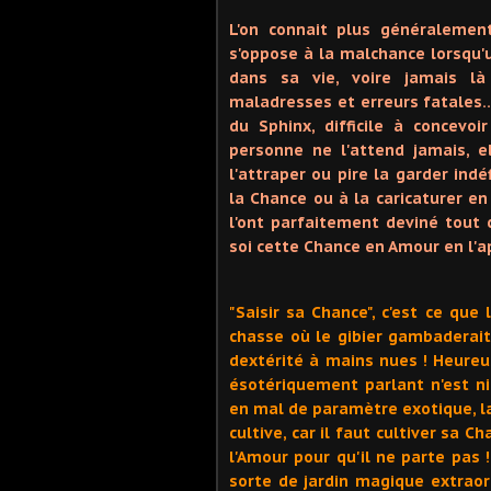
L'on connait plus généralemen
s'oppose à la malchance lorsqu'
dans sa vie, voire jamais là
maladresses et erreurs fatales
du Sphinx, difficile à concevo
personne ne l'attend jamais, e
l'attraper ou pire la garder ind
la Chance ou à la caricaturer e
l'ont parfaitement deviné tout 
soi cette Chance en Amour en l'a
"Saisir sa Chance", c'est ce que
chasse où le gibier gambaderait 
dextérité à mains nues ! Heureu
ésotériquement parlant n'est ni
en mal de paramètre exotique, la 
cultive, car il faut cultiver sa 
l'Amour pour qu'il ne parte pas 
sorte de jardin magique extraord