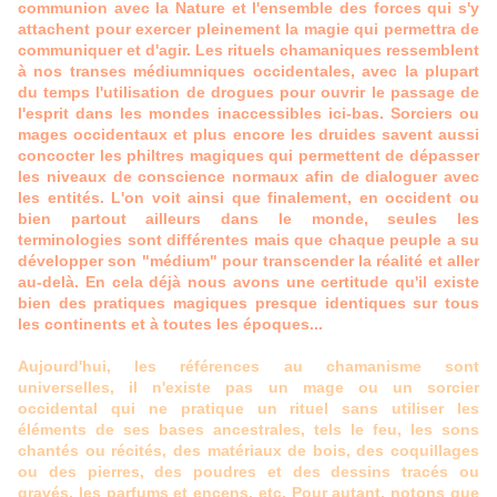
communion avec la Nature et l'ensemble des forces qui s'y
attachent pour exercer pleinement la magie qui permettra de
communiquer et d'agir. Les rituels chamaniques ressemblent
à nos transes médiumniques occidentales, avec la plupart
du temps l'utilisation de drogues pour ouvrir le passage de
l'esprit dans les mondes inaccessibles ici-bas. Sorciers ou
mages occidentaux et plus encore les druides savent aussi
concocter les philtres magiques qui permettent de dépasser
les niveaux de conscience normaux afin de dialoguer avec
les entités. L'on voit ainsi que finalement, en occident ou
bien partout ailleurs dans le monde, seules les
terminologies sont différentes mais que chaque peuple a su
développer son "médium" pour transcender la réalité et aller
au-delà. En cela déjà nous avons une certitude qu'il existe
bien des pratiques magiques presque identiques sur tous
les continents et à toutes les époques...
Aujourd'hui, les références au chamanisme sont
universelles, il n'existe pas un mage ou un sorcier
occidental qui ne pratique un rituel sans utiliser les
éléments de ses bases ancestrales, tels le feu, les sons
chantés ou récités, des matériaux de bois, des coquillages
ou des pierres, des poudres et des dessins tracés ou
gravés, les parfums et encens, etc. Pour autant, notons que