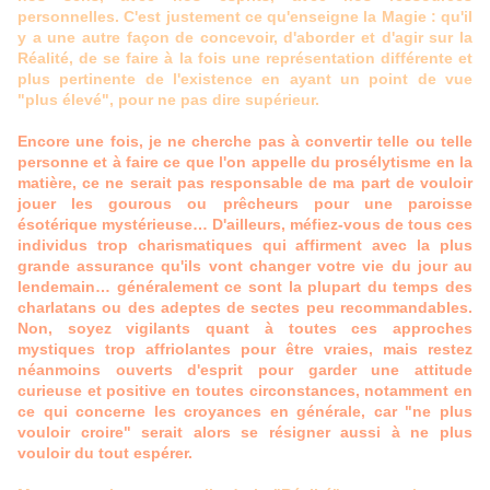
personnelles. C'est justement ce qu'enseigne la Magie : qu'il
y a une autre façon de concevoir, d'aborder et d'agir sur la
Réalité, de se faire à la fois une représentation différente et
plus pertinente de l'existence en ayant un point de vue
"plus élevé", pour ne pas dire supérieur.
Encore une fois, je ne cherche pas à convertir telle ou telle
personne et à faire ce que l'on appelle du prosélytisme en la
matière, ce ne serait pas responsable de ma part de vouloir
jouer les gourous ou prêcheurs pour une paroisse
ésotérique mystérieuse… D'ailleurs, méfiez-vous de tous ces
individus trop charismatiques qui affirment avec la plus
grande assurance qu'ils vont changer votre vie du jour au
lendemain… généralement ce sont la plupart du temps des
charlatans ou des adeptes de sectes peu recommandables.
Non, soyez vigilants quant à toutes ces approches
mystiques trop affriolantes pour être vraies, mais restez
néanmoins ouverts d'esprit pour garder une attitude
curieuse et positive en toutes circonstances, notamment en
ce qui concerne les croyances en générale, car "ne plus
vouloir croire" serait alors se résigner aussi à ne plus
vouloir du tout espérer.