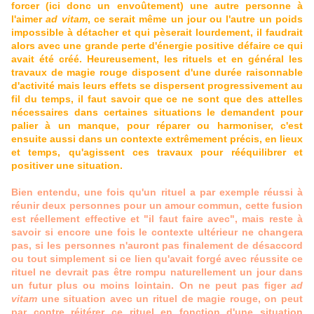
forcer (ici donc un envoûtement) une autre personne à
l'aimer
ad vitam
, ce serait même un jour ou l'autre un poids
impossible à détacher et qui pèserait lourdement, il faudrait
alors avec une grande perte d'énergie positive défaire ce qui
avait été créé. Heureusement, les rituels et en général les
travaux de magie rouge disposent d'une durée raisonnable
d'activité mais leurs effets se dispersent progressivement au
fil du temps, il faut savoir que ce ne sont que des attelles
nécessaires dans certaines situations le demandent pour
palier à un manque, pour réparer ou harmoniser, c'est
ensuite aussi dans un contexte extrêmement précis, en lieux
et temps, qu'agissent ces travaux pour rééquilibrer et
positiver une situation.
Bien entendu, une fois qu'un rituel a par exemple réussi à
réunir deux personnes pour un amour commun, cette fusion
est réellement effective et "il faut faire avec", mais reste à
savoir si encore une fois le contexte ultérieur ne changera
pas, si les personnes n'auront pas finalement de désaccord
ou tout simplement si ce lien qu'avait forgé avec réussite ce
rituel ne devrait pas être rompu naturellement un jour dans
un futur plus ou moins lointain. On ne peut pas figer
ad
vitam
une situation avec un rituel de magie rouge, on peut
par contre réitérer ce rituel en fonction d'une situation