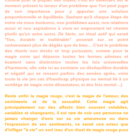
Comme pour la plupart des rituels, c'est en détectant sur le
moment présent la teneur d'un problème que l'on peut juger
de son importance pour y apporter une solution
proportionnelle et équilibrée. Sachant qu'à chaque étape de
notre vie nous évoluons, nos problèmes aussi, nos relations
aussi et nos aspirations à vivre en empruntant tel chemin
plutôt qu'un autre aussi.
De facto
, un rituel actif qui serait
"fixe, durable et inaltérable" poserait sur ce point
certainement plus de dégâts que de bien… C'est le problème
des rituels non dosés et trop puissants, comme pour la
magie noire qui dépasse toutes les bornes admises et
écartent sans distinction toutes les lois universelles
d'harmonie, elle crée ici au contraire un déséquilibre durable
et négatif qui se ressent parfois des années après, voire
toute la vie (en cas d'handicap physique ou mental lié à un
sortilège de magie noire dévastateur, et des fois mortel…).
Reste enfin la magie rouge, c'est la magie de l'amour, des
sentiments et de la sexualité. Cette magie agit
principalement sur des affects bien souvent volubiles,
variables et changeants, il est rare de voir une personne ne
jamais changer d'avis sur sa vie amoureuse ou dans
l'expression de ses sentiments, ce serait une erreur que
d'infliger "à vie" un sort issu d'un rituel de magie rouge pour