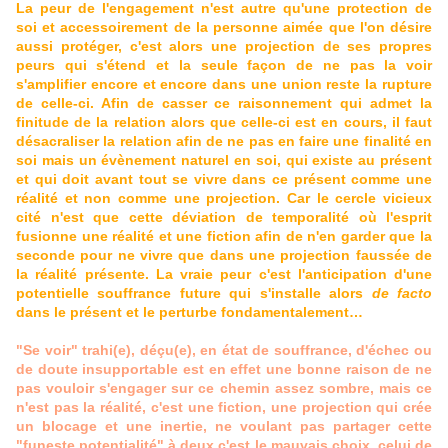
La peur de l'engagement n'est autre qu'une protection de
soi et accessoirement de la personne aimée que l'on désire
aussi protéger, c'est alors une projection de ses propres
peurs qui s'étend et la seule façon de ne pas la voir
s'amplifier encore et encore dans une union reste la rupture
de celle-ci. Afin de casser ce raisonnement qui admet la
finitude de la relation alors que celle-ci est en cours, il faut
désacraliser la relation afin de ne pas en faire une finalité en
soi mais un évènement naturel en soi, qui existe au présent
et qui doit avant tout se vivre dans ce présent comme une
réalité et non comme une projection. Car le cercle vicieux
cité n'est que cette déviation de temporalité où l'esprit
fusionne une réalité et une fiction afin de n'en garder que la
seconde pour ne vivre que dans une projection faussée de
la réalité présente. La vraie peur c'est l'anticipation d'une
potentielle souffrance future qui s'installe alors
de facto
dans le présent et le perturbe fondamentalement…
"Se voir" trahi(e), déçu(e), en état de souffrance, d'échec ou
de doute insupportable est en effet une bonne raison de ne
pas vouloir s'engager sur ce chemin assez sombre, mais ce
n'est pas la réalité, c'est une fiction, une projection qui crée
un blocage et une inertie, ne voulant pas partager cette
"funeste potentialité" à deux c'est le mauvais choix, celui de