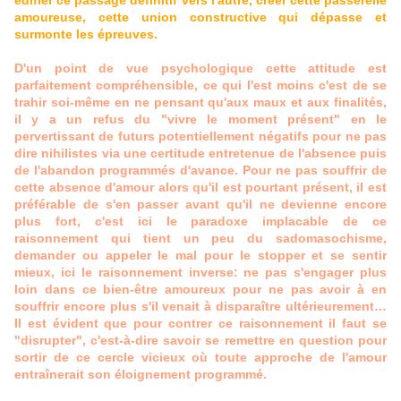
édifier ce passage définitif vers l'autre, créer cette passerelle
amoureuse, cette union constructive qui dépasse et
surmonte les épreuves.
D'un point de vue psychologique cette attitude est
parfaitement compréhensible, ce qui l'est moins c'est de se
trahir soi-même en ne pensant qu'aux maux et aux finalités,
il y a un refus du "vivre le moment présent" en le
pervertissant de futurs potentiellement négatifs pour ne pas
dire nihilistes via une certitude entretenue de l'absence puis
de l'abandon programmés d'avance. Pour ne pas souffrir de
cette absence d'amour alors qu'il est pourtant présent, il est
préférable de s'en passer avant qu'il ne devienne encore
plus fort, c'est ici le paradoxe implacable de ce
raisonnement qui tient un peu du sadomasochisme,
demander ou appeler le mal pour le stopper et se sentir
mieux, ici le raisonnement inverse: ne pas s'engager plus
loin dans ce bien-être amoureux pour ne pas avoir à en
souffrir encore plus s'il venait à disparaître ultérieurement…
Il est évident que pour contrer ce raisonnement il faut se
"disrupter", c'est-à-dire savoir se remettre en question pour
sortir de ce cercle vicieux où toute approche de l'amour
entraînerait son éloignement programmé.