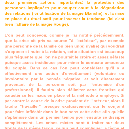
deux premières actions importantes: la protection des
personnes impliquées pour couper court à la dégradation
des relations (ici utilisation de la magie Blanche), et la mise
en place du rituel actif pour inverser la tendance (ici c'est
bien l'affaire de la magie Rouge).
L'on peut concevoir, comme je l'ai notifié précédemment,
que la crise ait pris sa source "à l'extérieur", par exemple
une personne de la famille ou bien un(e) rival(e) qui voudrait
s'opposer et nuire à la relation, cette situation est beaucoup
plus fréquente que l'on ne pourrait le croire et assez néfaste
puisque assez insidieuse pour miner le contexte amoureux
du couple. Dans ce cas l'on peut considérer qu'il y a
effectivement une action d'envoûtement (volontaire ou
involontaire par la pensée négative, et soit directement
provenant de la personne soit par l'entremise d'un
professionnel), il faudra bien délimiter cette frontière qui
caractérise les maux en place et la méthode à employer. Si
par contre la cause de la crise provient de l'intérieur, alors il
faudra "travailler" presque exclusivement sur le conjoint
pour faire infléchir dans le bon sens cette crise afin qu'elle
s'aplanisse dans un premier temps pour ensuite se dissiper
complètement. Les crises mixtes sont à traiter sur deux
fronts de la même façon, ce qui peut compliquer la tâche et