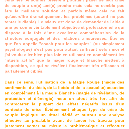
certaines personnes préfèrent pourtant parler de leur crise
de couple à un(e) ami(e) proche mais cela ne semble pas
être la meilleure solution et parfois même cela ne fait
qu'accroître dramatiquement les problèmes (autant ne pas
tenter le diable). Le mieux est donc de demander de l'aide à
une personne véritablement objective et professionnelle qui
dispose à la fois d'une excellente compréhension de la
structure conjugale et des relations amoureuses. Être ce
que l'on appelle "coach pour les couples" (ou simplement
psychologue) n'est pas pour autant suffisant selon moi et
j'ai voulu aller bien plus loin en utilisant en complément les
"rituels actifs" que la magie rouge et blanche mettent à
disposition, ce qui se révèlent finalement très efficaces et
parfaitement ciblés.
Dans ce sens, l'utilisation de la Magie Rouge (magie des
sentiments, du désir, de la libido et de la sexualité) associée
en complément à la magie Blanche (magie de révélation, de
protection et d'énergie) reste un atout très fort afin de
contrecarrer la plupart des effets négatifs issus d'un
contexte de crise. Évidemment chaque type de crise de
couple implique un rituel dédié et surtout une analyse
effective au préalable avant de lancer les travaux pour
justement cerner au mieux la problématique et effectuer