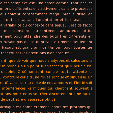
ge est complexe est une chose admise, tant par les
ompris qu'ils entraient activement dans le processus
 qui doivent constamment rééquilibrer le rituel en
re, tout en captant l'orientation et le niveau de la
 variabilité du contexte dans lequel il est de facto
r sur l'inconstance du sentiment amoureux qui lui
gement pour atteindre des buts très différents en
on n'avait pas du tout prévus ou même seulement
 le Hasard est grand ami de l'Amour pour toutes les
ber toutes les prévisions bien établies !
nnant, que de voir que nous analysons et calculons le
'un point A à un point B en sachant qu'il peut aussi
ux point C démontrant contre toute attente la
u contraire celle d'une route longue et sinueuse. En
rit d'avance sur la carte de nos amours et l'initié sait
s interférences karmiques qui cherchent souvent à
ations pour nous souffler discrètement une autre
lle peut être un passage obligé…
karmique est complètement ignoré des profanes qui
re peut assurément les guider sur la bonne voie alors