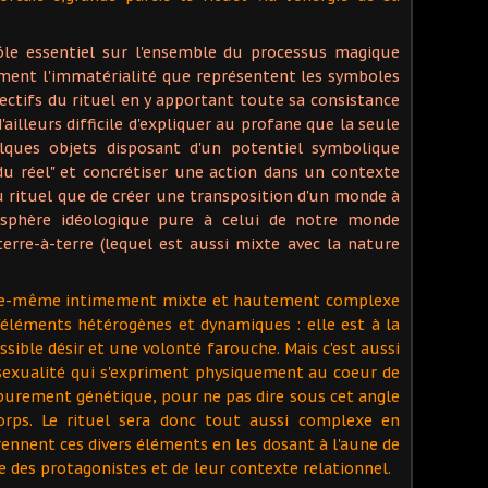
le essentiel sur l'ensemble du processus magique
lement l'immatérialité que représentent les symboles
bjectifs du rituel en y apportant toute sa consistance
d'ailleurs difficile d'expliquer au profane que la seule
lques objets disposant d'un potentiel symbolique
du réel" et concrétiser une action dans un contexte
u rituel que de créer une transposition d'un monde à
e sphère idéologique pure à celui de notre monde
erre-à-terre (lequel est aussi mixte avec la nature
lle-même intimement mixte et hautement complexe
d'éléments hétérogènes et dynamiques : elle est à la
ssible désir et une volonté farouche. Mais c'est aussi
sexualité qui s'expriment physiquement au coeur de
e purement génétique, pour ne pas dire sous cet angle
corps. Le rituel sera donc tout aussi complexe en
rennent ces divers éléments en les dosant à l'aune de
ce des protagonistes et de leur contexte relationnel.