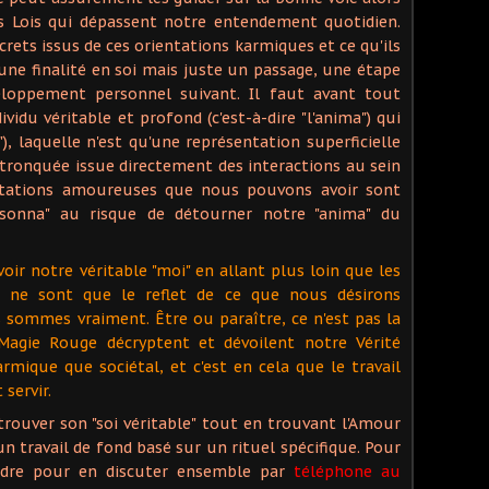
es Lois qui dépassent notre entendement quotidien.
ecrets issus de ces orientations karmiques et ce qu'ils
ne finalité en soi mais juste un passage, une étape
eloppement personnel suivant. Il faut avant tout
dividu véritable et profond (c'est-à-dire "l'anima") qui
), laquelle n'est qu'une représentation superficielle
 tronquée issue directement des interactions au sein
ientations amoureuses que nous pouvons avoir sont
rsonna" au risque de détourner notre "anima" du
ir notre véritable "moi" en allant plus loin que les
i ne sont que le reflet de ce que nous désirons
 sommes vraiment. Être ou paraître, ce n'est pas la
Magie Rouge décryptent et dévoilent notre Vérité
mique que sociétal, et c'est en cela que le travail
servir.
rouver son "soi véritable" tout en trouvant l'Amour
n travail de fond basé sur un rituel spécifique. Pour
indre pour en discuter ensemble par
téléphone au