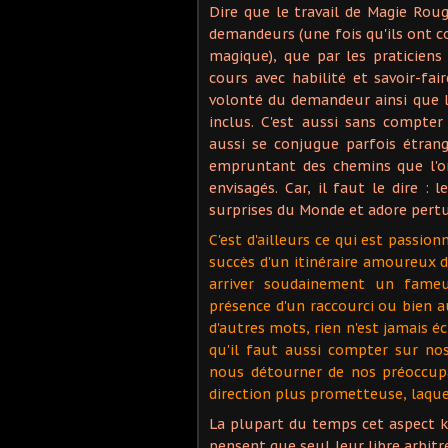
Dire que le travail de Magie Rou
demandeurs (une fois qu'ils ont c
magique), que par les praticiens
cours avec habilité et savoir-fai
volonté du demandeur ainsi que la
inclus. C'est aussi sans compte
aussi se conjugue parfois étran
empruntant des chemins que l'
envisagés. Car, il faut le dire :
surprises du Monde et adore pertur
C'est d'ailleurs ce qui est passio
succès d'un itinéraire amoureux d
arriver soudainement un fame
présence d'un raccourci ou bien a
d'autres mots, rien n'est jamais éc
qu'il faut aussi compter sur no
nous détourner de nos préoccup
direction plus prometteuse, laque
La plupart du temps cet aspect 
pensent que seul leur libre arbit