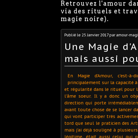
Retrouvez l'amour dan
via des rituels et tr
magie noire).
Publié le
25 Janvier 2017
par amour-magi
Une Magie d'A
mais aussi po
En Magie d'Amour, c'est-à-d
principalement sur la capacité à 
et régularité dans le rituel pour 
l'âme soeur. Il y a donc un obj
direction qui porte irrémédiablem
avant toute chose de se lancer dan
qui vont participer très activement
tord que seul le praticien des Art
mais j'ai déjà souligné à plusieu
légitime, était aussi celui qui p