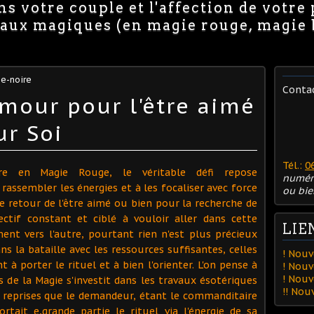
s votre couple et l'affection de votre
avaux magiques (en magie rouge, magie
e-noire
Conta
mour pour l'être aimé
ur Soi
Tél.:
0
ire en Magie Rouge, le véritable défi repose
numér
rassembler les énergies et à les focaliser avec force
ou bie
le retour de l'être aimé ou bien pour la recherche de
ectif constant et ciblé à vouloir aller dans cette
LIE
ent vers l'autre, pourtant rien n'est plus précieux
s la bataille avec les ressources suffisantes, celles
! Nouv
 à porter le rituel et à bien l'orienter. L'on pense à
! Nouv
! Nou
s de la Magie s'investit dans les travaux ésotériques
!! No
rs reprises que le demandeur, étant le commanditaire
ortait e,grande partie le rituel via l'énergie de sa