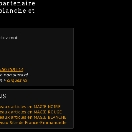
 partenaire
 blanche et
ctez moi:
6.50.75.95.14
o non surtaxé
n >
cliquez ici
NS
eaux articles en MAGIE NOIRE
eaux articles en MAGIE ROUGE
veaux articles en MAGIE BLANCHE
Blanche pour savoir si l'on est au mieux pour trouver 
uveau Site de France-Emmanuelle