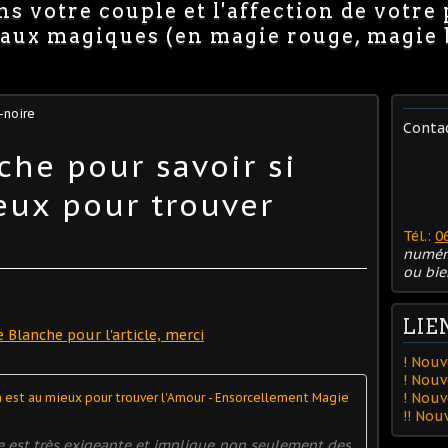
s votre couple et l'affection de votre
avaux magiques (en magie rouge, magie
-noire
Conta
che pour savoir si
ieux pour trouver
Tél.:
0
numér
ou bie
LIE
e Blanche pour l'article, merci
! Nouv
! Nouv
! Nou
La Magie 
!! No
le est très exigeante et implique non seulement des