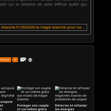
nir sur la distance de cette difficile quête (qui
https://ensorcellement-magie-blanche.fr/2020/05/la-magie-blanche-pour-savoir-si-l-on-est-au-mieux-pour-trouver-l-amour.html
Repost
0
autopsie
nt
Protéger son couple
Détecter et refouler
t
et soi-même grâce
les énergies