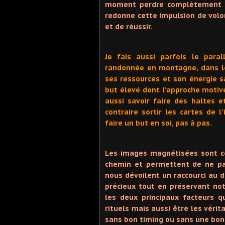
moment perdre complètement p
redonne cette impulsion de volon
et de réussir.
Je fais aussi parfois le paral
randonnée en montagne, dans le
ses ressources et son énergie s
but élevé dont l'approche motiv
aussi savoir faire des haltes 
contraire sortir les cartes de l
faire un but en soi, pas à pas.
Les images magnétisées sont c
chemin et permettent de ne pa
nous dévoilent un raccourci au 
précieux tout en préservant notr
les deux principaux facteurs q
rituels mais aussi être les vérit
sans bon timing ou sans une bonne