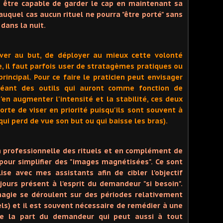
 être capable de garder le cap en maintenant sa
 auquel cas aucun rituel ne pourra "être porté" sans
 dans la nuit.
river au but, de déployer au mieux cette volonté
, il faut parfois user de stratagèmes pratiques ou
rincipal. Pour ce faire le praticien peut envisager
réant des outils qui auront comme fonction de
'en augmenter l'intensité et la stabilité, ces deux
rte de viser en priorité puisqu'ils sont souvent à
ui perd de vue son but ou qui baisse les bras).
n professionnelle des rituels et en complément de
le pour simplifier des "images magnétisées". Ce sont
ise avec mes assistants afin de cibler l'objectif
ujours présent à l'esprit du demandeur "si besoin".
agie se déroulent sur des périodes relativement
els) et il est souvent nécessaire de remédier à une
de la part du demandeur qui peut aussi à tout