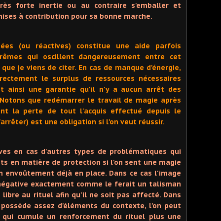
ès forte inertie ou au contraire s'emballer et
mises à contribution pour sa bonne marche.
ées (ou réactives) constitue une aide parfois
rêmes qui oscillent dangereusement entre cet
ue je viens de citer. En cas de manque d'énergie,
rectement le surplus de ressources nécessaires
st ainsi une garantie qu'il n'y a aucun arrêt des
 Notons que redémarrer le travail de magie après
nt la perte de tout l'acquis effectué depuis le
arrêter) est une obligation si l'on veut réussir.
tives en cas d'autres types de problématiques qui
ts en matière de protection si l'on sent une magie
un envoûtement déjà en place. Dans ce cas l'image
négative exactement comme le ferait un talisman
libre au rituel afin qu'il ne soit pas affecté. Dans
n possède assez d'éléments du contexte, l'on peut
 qui cumule un renforcement du rituel plus une