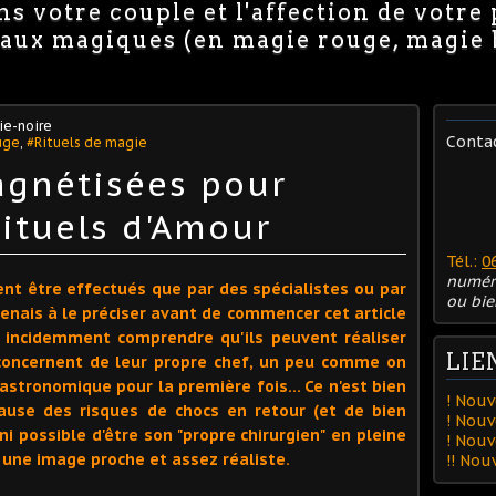
s votre couple et l'affection de votre
avaux magiques (en magie rouge, magie
e-noire
Conta
uge
,
#Rituels de magie
agnétisées pour
rituels d'Amour
Tél.:
0
numér
ent être effectués que par des spécialistes ou par
ou bie
tenais à le préciser avant de commencer cet article
t incidemment comprendre qu'ils peuvent réaliser
LIE
 concernent de leur propre chef, un peu comme on
gastronomique pour la première fois… Ce n'est bien
! Nouv
ause des risques de chocs en retour (et de bien
! Nouv
ni possible d'être son "propre chirurgien" en pleine
! Nou
r une image proche et assez réaliste.
!! No