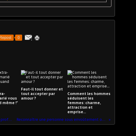
Repost
0
Faut-il tout donner et
ra-
tout accepter par
Comment les hommes
arié vous
amour ?
séduisent les
d même !"
femmes: charme,
attraction et
emprise...
La Saint-Valentin comme grand rituel profane de l'Amour
Reconnaître une personne sous envoûtement ou sous emprise ?