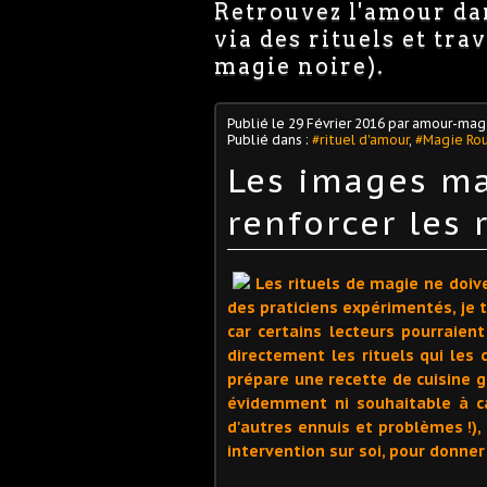
Retrouvez l'amour dan
via des rituels et tr
magie noire).
Publié le
29 Février 2016
par amour-magi
Publié dans :
#rituel d'amour
,
#Magie Ro
Les images m
renforcer les 
Les rituels de magie ne doiv
des praticiens expérimentés, je 
car certains lecteurs pourraien
directement les rituels qui les
prépare une recette de cuisine 
évidemment ni souhaitable à c
d'autres ennuis et problèmes !), 
intervention sur soi, pour donne