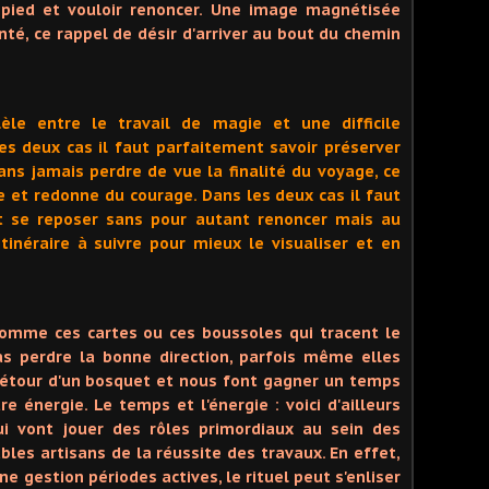
ied et vouloir renoncer. Une image magnétisée
té, ce rappel de désir d'arriver au bout du chemin
lèle entre le travail de magie et une difficile
s deux cas il faut parfaitement savoir préserver
ans jamais perdre de vue la finalité du voyage, ce
e et redonne du courage. Dans les deux cas il faut
et se reposer sans pour autant renoncer mais au
'itinéraire à suivre pour mieux le visualiser et en
omme ces cartes ou ces boussoles qui tracent le
s perdre la bonne direction, parfois même elles
détour d'un bosquet et nous font gagner un temps
e énergie. Le temps et l'énergie : voici d'ailleurs
ui vont jouer des rôles primordiaux au sein des
ables artisans de la réussite des travaux. En effet,
 gestion périodes actives, le rituel peut s'enliser