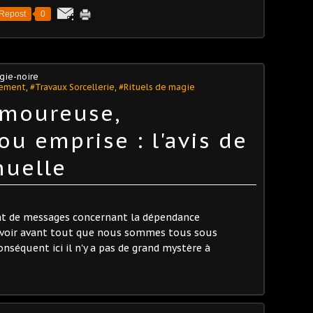
Repost
0
gie-noire
tement
,
#Travaux Sorcellerie
,
#Rituels de magie
moureuse,
u emprise : l'avis de
uelle
nt de messages concernant la dépendance
avoir avant tout que nous sommes tous sous
séquent ici il n'y a pas de grand mystère à