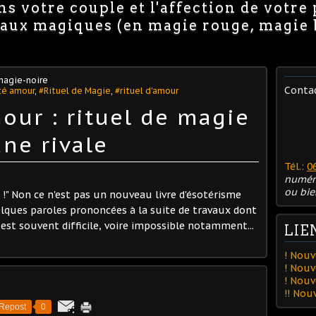
s votre couple et l'affection de votre
avaux magiques (en magie rouge, magie
magie-noire
Conta
ité amour
,
#Rituel de Magie
,
#rituel d'amour
our : rituel de magie
ne rivale
Tél.:
0
numér
ou bie
" Non ce n'est pas un nouveau livre d'ésotérisme
elques paroles prononcées à la suite de travaux dont
 est souvent difficile, voire impossible notamment...
LIE
! Nouv
! Nouv
! Nou
!! No
Repost
0