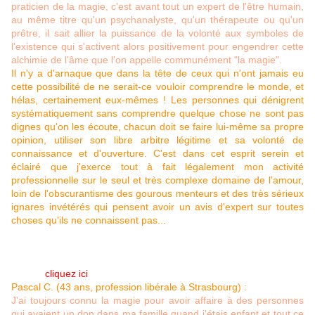
praticien de la magie, c'est avant tout un expert de l'être humain,
au même titre qu'un psychanalyste, qu'un thérapeute ou qu'un
prêtre, il sait allier la puissance de la volonté aux symboles de
l'existence qui s'activent alors positivement pour engendrer cette
alchimie de l'âme que l'on appelle communément "la magie".
Il n'y a d'arnaque que dans la tête de ceux qui n'ont jamais eu
cette possibilité de ne serait-ce vouloir comprendre le monde, et
hélas, certainement eux-mêmes ! Les personnes qui dénigrent
systématiquement sans comprendre quelque chose ne sont pas
dignes qu'on les écoute, chacun doit se faire lui-même sa propre
opinion, utiliser son libre arbitre légitime et sa volonté de
connaissance et d'ouverture. C'est dans cet esprit serein et
éclairé que j'exerce tout à fait légalement mon activité
professionnelle sur le seul et très complexe domaine de l'amour,
loin de l'obscurantisme des gourous menteurs et des très sérieux
ignares invétérés qui pensent avoir un avis d'expert sur toutes
choses qu'ils ne connaissent pas...
Témoignages et avis (qui viendront s'étoffer au fil du temps avec
l'accord des personnes qui veulent bien témoigner sur le travail
fourni :
cliquez ici
, merci !) :
Pascal C. (43 ans, profession libérale à Strasbourg) :
J'ai toujours connu la magie pour avoir affaire à des personnes
qui avaient un don dans ma famille quand j'étais enfant et tout ce