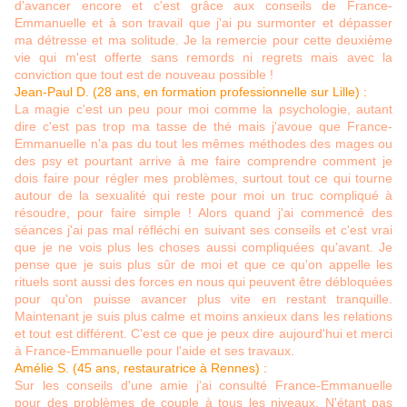
d'avancer encore et c'est grâce aux conseils de France-
Emmanuelle et à son travail que j'ai pu surmonter et dépasser
ma détresse et ma solitude. Je la remercie pour cette deuxième
vie qui m'est offerte sans remords ni regrets mais avec la
conviction que tout est de nouveau possible !
Jean-Paul D. (28 ans, en formation professionnelle sur Lille) :
La magie c'est un peu pour moi comme la psychologie, autant
dire c'est pas trop ma tasse de thé mais j'avoue que France-
Emmanuelle n'a pas du tout les mêmes méthodes des mages ou
des psy et pourtant arrive à me faire comprendre comment je
dois faire pour régler mes problèmes, surtout tout ce qui tourne
autour de la sexualité qui reste pour moi un truc compliqué à
résoudre, pour faire simple ! Alors quand j'ai commencé des
séances j'ai pas mal réfléchi en suivant ses conseils et c'est vrai
que je ne vois plus les choses aussi compliquées qu'avant. Je
pense que je suis plus sûr de moi et que ce qu'on appelle les
rituels sont aussi des forces en nous qui peuvent être débloquées
pour qu'on puisse avancer plus vite en restant tranquille.
Maintenant je suis plus calme et moins anxieux dans les relations
et tout est différent. C'est ce que je peux dire aujourd'hui et merci
à France-Emmanuelle pour l'aide et ses travaux.
Amélie S. (45 ans, restauratrice à Rennes) :
Sur les conseils d'une amie j'ai consulté France-Emmanuelle
pour des problèmes de couple à tous les niveaux. N'étant pas