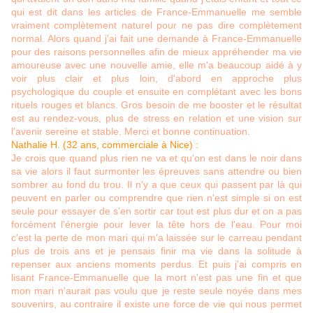
qui est dit dans les articles de France-Emmanuelle me semble
vraiment complètement naturel pour ne pas dire complètement
normal. Alors quand j'ai fait une demande à France-Emmanuelle
pour des raisons personnelles afin de mieux appréhender ma vie
amoureuse avec une nouvelle amie, elle m'a beaucoup aidé à y
voir plus clair et plus loin, d'abord en approche plus
psychologique du couple et ensuite en complétant avec les bons
rituels rouges et blancs. Gros besoin de me booster et le résultat
est au rendez-vous, plus de stress en relation et une vision sur
l'avenir sereine et stable. Merci et bonne continuation.
Nathalie H. (32 ans, commerciale à Nice) :
Je crois que quand plus rien ne va et qu'on est dans le noir dans
sa vie alors il faut surmonter les épreuves sans attendre ou bien
sombrer au fond du trou. Il n'y a que ceux qui passent par là qui
peuvent en parler ou comprendre que rien n'est simple si on est
seule pour essayer de s'en sortir car tout est plus dur et on a pas
forcément l'énergie pour lever la tête hors de l'eau. Pour moi
c'est la perte de mon mari qui m'a laissée sur le carreau pendant
plus de trois ans et je pensais finir ma vie dans la solitude à
repenser aux anciens moments perdus. Et puis j'ai compris en
lisant France-Emmanuelle que la mort n'est pas une fin et que
mon mari n'aurait pas voulu que je reste seule noyée dans mes
souvenirs, au contraire il existe une force de vie qui nous permet