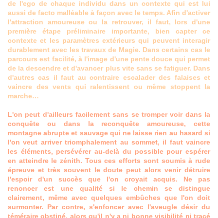
de l'ego de chaque individu dans un contexte qui est lui
aussi de facto malléable à façon avec le temps. Afin d'activer
l'attraction amoureuse ou la retrouver, il faut, lors d'une
première étape préliminaire importante, bien capter ce
contexte et les paramètres extérieurs qui peuvent interagir
durablement avec les travaux de Magie. Dans certains cas le
parcours est facilité, à l'image d'une pente douce qui permet
de la descendre et d'avancer plus vite sans se fatiguer. Dans
d'autres cas il faut au contraire escalader des falaises et
vaincre des vents qui ralentissent ou même stoppent la
marche…
L'on peut d'ailleurs facilement sans se tromper voir dans la
conquête ou dans la reconquête amoureuse, cette
montagne abrupte et sauvage qui ne laisse rien au hasard si
l'on veut arriver triomphalement au sommet, il faut vaincre
les éléments, persévérer au-delà du possible pour espérer
en atteindre le zénith. Tous ces efforts sont soumis à rude
épreuve et très souvent le doute peut alors venir détruire
l'espoir d'un succès que l'on croyait acquis. Ne pas
renoncer est une qualité si le chemin se distingue
clairement, même avec quelques embûches que l'on doit
surmonter. Par contre, s'enfoncer avec l'aveugle désir du
téméraire obstiné, alors qu'il n'y a ni bonne visibilité ni tracé