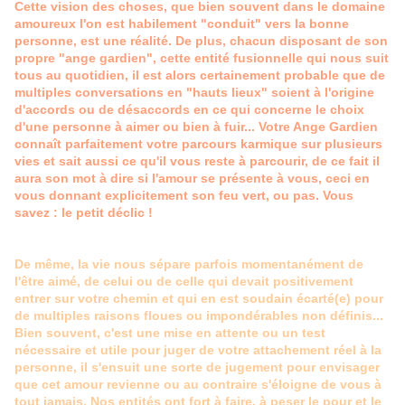
Cette vision des choses, que bien souvent dans le domaine
amoureux l'on est habilement "conduit" vers la bonne
personne, est une réalité. De plus, chacun disposant de son
propre "ange gardien", cette entité fusionnelle qui nous suit
tous au quotidien, il est alors certainement probable que de
multiples conversations en "hauts lieux" soient à l'origine
d'accords ou de désaccords en ce qui concerne le choix
d'une personne à aimer ou bien à fuir... Votre Ange Gardien
connaît parfaitement votre parcours karmique sur plusieurs
vies et sait aussi ce qu'il vous reste à parcourir, de ce fait il
aura son mot à dire si l'amour se présente à vous, ceci en
vous donnant explicitement son feu vert, ou pas. Vous
savez : le petit déclic !
De même, la vie nous sépare parfois momentanément de
l'être aimé, de celui ou de celle qui devait positivement
entrer sur votre chemin et qui en est soudain écarté(e) pour
de multiples raisons floues ou impondérables non définis...
Bien souvent, c'est une mise en attente ou un test
nécessaire et utile pour juger de votre attachement réel à la
personne, il s'ensuit une sorte de jugement pour envisager
que cet amour revienne ou au contraire s'éloigne de vous à
tout jamais. Nos entités ont fort à faire, à peser le pour et le