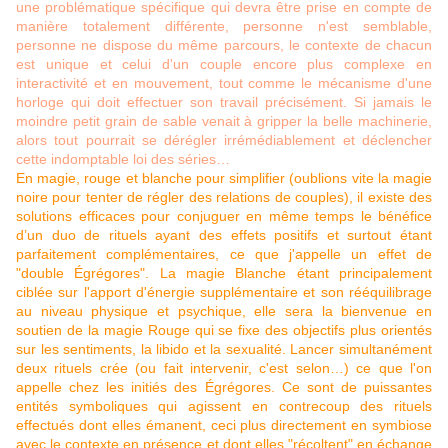
une problématique spécifique qui devra être prise en compte de
manière totalement différente, personne n'est semblable,
personne ne dispose du même parcours, le contexte de chacun
est unique et celui d'un couple encore plus complexe en
interactivité et en mouvement, tout comme le mécanisme d'une
horloge qui doit effectuer son travail précisément. Si jamais le
moindre petit grain de sable venait à gripper la belle machinerie,
alors tout pourrait se dérégler irrémédiablement et déclencher
cette indomptable loi des séries…
En magie, rouge et blanche pour simplifier (oublions vite la magie
noire pour tenter de régler des relations de couples), il existe des
solutions efficaces pour conjuguer en même temps le bénéfice
d’un duo de rituels ayant des effets positifs et surtout étant
parfaitement complémentaires, ce que j'appelle un effet de
"double Égrégores". La magie Blanche étant principalement
ciblée sur l'apport d'énergie supplémentaire et son rééquilibrage
au niveau physique et psychique, elle sera la bienvenue en
soutien de la magie Rouge qui se fixe des objectifs plus orientés
sur les sentiments, la libido et la sexualité. Lancer simultanément
deux rituels crée (ou fait intervenir, c'est selon…) ce que l'on
appelle chez les initiés des Égrégores. Ce sont de puissantes
entités symboliques qui agissent en contrecoup des rituels
effectués dont elles émanent, ceci plus directement en symbiose
avec le contexte en présence et dont elles "récoltent" en échange