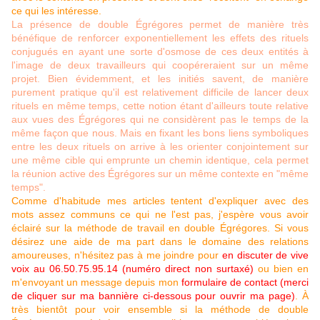
ce qui les intéresse.
La présence de double Égrégores permet de manière très
bénéfique de renforcer exponentiellement les effets des rituels
conjugués en ayant une sorte d'osmose de ces deux entités à
l'image de deux travailleurs qui coopéreraient sur un même
projet. Bien évidemment, et les initiés savent, de manière
purement pratique qu'il est relativement difficile de lancer deux
rituels en même temps, cette notion étant d'ailleurs toute relative
aux vues des Égrégores qui ne considèrent pas le temps de la
même façon que nous. Mais en fixant les bons liens symboliques
entre les deux rituels on arrive à les orienter conjointement sur
une même cible qui emprunte un chemin identique, cela permet
la réunion active des Égrégores sur un même contexte en "même
temps".
Comme d'habitude mes articles tentent d'expliquer avec des
mots assez communs ce qui ne l'est pas, j'espère vous avoir
éclairé sur la méthode de travail en double Égrégores. Si vous
désirez une aide de ma part dans le domaine des relations
amoureuses, n'hésitez pas à me joindre pour
en discuter de vive
voix au 06.50.75.95.14 (numéro direct non surtaxé)
ou bien en
m'envoyant un message depuis mon
formulaire de contact (merci
de cliquer sur ma bannière ci-dessous pour ouvrir ma page)
. À
très bientôt pour voir ensemble si la méthode de double