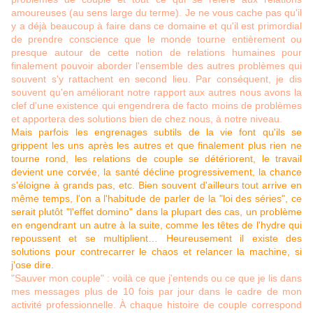
amoureuses (au sens large du terme). Je ne vous cache pas qu'il
y a déjà beaucoup à faire dans ce domaine et qu'il est primordial
de prendre conscience que le monde tourne entièrement ou
presque autour de cette notion de relations humaines pour
finalement pouvoir aborder l'ensemble des autres problèmes qui
souvent s'y rattachent en second lieu. Par conséquent, je dis
souvent qu'en améliorant notre rapport aux autres nous avons la
clef d'une existence qui engendrera de facto moins de problèmes
et apportera des solutions bien de chez nous, à notre niveau.
Mais parfois les engrenages subtils de la vie font qu'ils se
grippent les uns après les autres et que finalement plus rien ne
tourne rond, les relations de couple se détériorent, le travail
devient une corvée, la santé décline progressivement, la chance
s'éloigne à grands pas, etc. Bien souvent d'ailleurs tout arrive en
même temps, l'on a l'habitude de parler de la "loi des séries", ce
serait plutôt "l'effet domino" dans la plupart des cas, un problème
en engendrant un autre à la suite, comme les têtes de l'hydre qui
repoussent et se multiplient… Heureusement il existe des
solutions pour contrecarrer le chaos et relancer la machine, si
j'ose dire.
"Sauver mon couple" : voilà ce que j'entends ou ce que je lis dans
mes messages plus de 10 fois par jour dans le cadre de mon
activité professionnelle. À chaque histoire de couple correspond