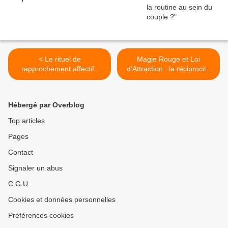
< Le rituel de
Magie Rouge et Loi
rapprochement affectif :
d'Attraction : la réciprocité
éviter une rupture et
en éloignement et
retrouver l'Amour
rapprochement >
Hébergé par Overblog
Top articles
Pages
Contact
Signaler un abus
C.G.U.
Cookies et données personnelles
Préférences cookies