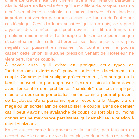
différence d'âge n'est pas une entrave à leur relation partagent
dès le départ un lien très fort qu'il est difficile de rompre sans un
motif véritablement valable ou sans l'arrivée d'un incident
important qui viendra perturber la vision de l'un ou de l'autre sur
ce décalage. C'est d'ailleurs aussi ce qui les a unis, ce rapport
atypique des années, qui peut devenir au fil du temps un
problème uniquement si l'entourage et le contexte jouent un jeu
d'accentuation de cette différence sur les aspects les plus
négatifs qui puissent en résulter. Par contre, rien ne pourra
casser cette union si aucune pression venant de l'extérieur ne
vient perturber ce couple.
À savoir aussi qu'il existe en pratique deux types de
"perturbations extérieures" pouvant atteindre directement un
couple. Comme je l'ai souligné précédemment, l'entourage ou la
famille peuvent ne pas approuver l'union et ainsi le faire savoir
avec l'ensemble des problèmes "habituels" que cela implique,
mais une deuxième perturbation moins connue pourrait provenir
de la jalousie d'une personne qui a recours à la Magie via un
mage ou un sorcier afin de déstabiliser le couple. Dans ce dernier
cas il peut y avoir une avalanche de coups du sort plus ou moins
graves et une malchance persistante qui déstabilise la relation à
tous les niveaux.
En ce qui concerne les proches et la famille, pas toujours en
accord avec les choix de vie du couple, en dehors des reproches