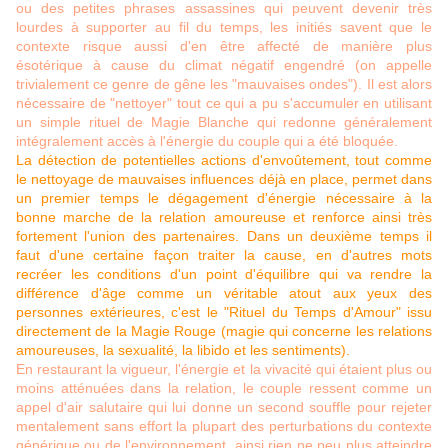
ou des petites phrases assassines qui peuvent devenir très
lourdes à supporter au fil du temps, les initiés savent que le
contexte risque aussi d'en être affecté de manière plus
ésotérique à cause du climat négatif engendré (on appelle
trivialement ce genre de gêne les "mauvaises ondes"). Il est alors
nécessaire de "nettoyer" tout ce qui a pu s'accumuler en utilisant
un simple rituel de Magie Blanche qui redonne généralement
intégralement accès à l'énergie du couple qui a été bloquée.
La détection de potentielles actions d'envoûtement, tout comme
le nettoyage de mauvaises influences déjà en place, permet dans
un premier temps le dégagement d'énergie nécessaire à la
bonne marche de la relation amoureuse et renforce ainsi très
fortement l'union des partenaires. Dans un deuxième temps il
faut d'une certaine façon traiter la cause, en d'autres mots
recréer les conditions d'un point d'équilibre qui va rendre la
différence d'âge comme un véritable atout aux yeux des
personnes extérieures, c'est le "Rituel du Temps d'Amour" issu
directement de la Magie Rouge (magie qui concerne les relations
amoureuses, la sexualité, la libido et les sentiments).
En restaurant la vigueur, l'énergie et la vivacité qui étaient plus ou
moins atténuées dans la relation, le couple ressent comme un
appel d'air salutaire qui lui donne un second souffle pour rejeter
mentalement sans effort la plupart des perturbations du contexte
générique ou de l'environnement, ainsi rien ne peu plus atteindre