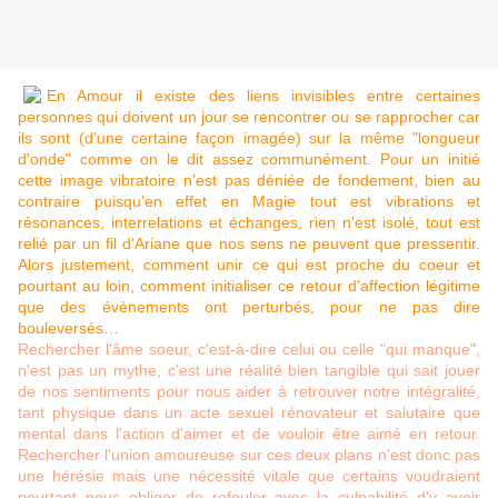
En Amour il existe des liens invisibles entre certaines
personnes qui doivent un jour se rencontrer ou se rapprocher car
ils sont (d'une certaine façon imagée) sur la même "longueur
d'onde" comme on le dit assez communément. Pour un initié
cette image vibratoire n'est pas déniée de fondement, bien au
contraire puisqu’en effet en Magie tout est vibrations et
résonances, interrelations et échanges, rien n'est isolé, tout est
relié par un fil d'Ariane que nos sens ne peuvent que pressentir.
Alors justement, comment unir ce qui est proche du coeur et
pourtant au loin, comment initialiser ce retour d'affection légitime
que des évènements ont perturbés, pour ne pas dire
bouleversés…
Rechercher l'âme soeur, c'est-à-dire celui ou celle "qui manque",
n'est pas un mythe, c'est une réalité bien tangible qui sait jouer
de nos sentiments pour nous aider à retrouver notre intégralité,
tant physique dans un acte sexuel rénovateur et salutaire que
mental dans l'action d'aimer et de vouloir être aimé en retour.
Rechercher l'union amoureuse sur ces deux plans n'est donc pas
une hérésie mais une nécessité vitale que certains voudraient
pourtant nous obliger de refouler avec la culpabilité d'y avoir