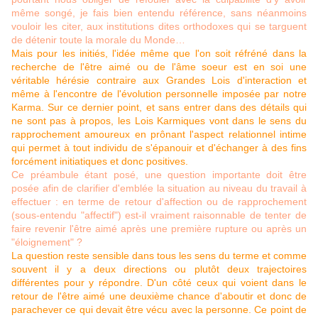
même songé, je fais bien entendu référence, sans néanmoins
vouloir les citer, aux institutions dites orthodoxes qui se targuent
de détenir toute la morale du Monde…
Mais pour les initiés, l'idée même que l'on soit réfréné dans la
recherche de l'être aimé ou de l'âme soeur est en soi une
véritable hérésie contraire aux Grandes Lois d'interaction et
même à l'encontre de l'évolution personnelle imposée par notre
Karma. Sur ce dernier point, et sans entrer dans des détails qui
ne sont pas à propos, les Lois Karmiques vont dans le sens du
rapprochement amoureux en prônant l'aspect relationnel intime
qui permet à tout individu de s'épanouir et d'échanger à des fins
forcément initiatiques et donc positives.
Ce préambule étant posé, une question importante doit être
posée afin de clarifier d'emblée la situation au niveau du travail à
effectuer : en terme de retour d'affection ou de rapprochement
(sous-entendu "affectif") est-il vraiment raisonnable de tenter de
faire revenir l'être aimé après une première rupture ou après un
"éloignement" ?
La question reste sensible dans tous les sens du terme et comme
souvent il y a deux directions ou plutôt deux trajectoires
différentes pour y répondre. D'un côté ceux qui voient dans le
retour de l'être aimé une deuxième chance d'aboutir et donc de
parachever ce qui devait être vécu avec la personne. Ce point de