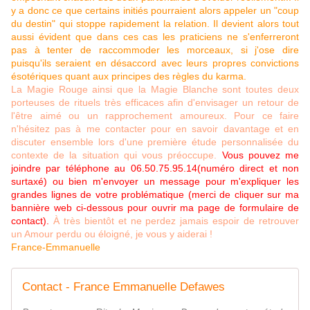
y a donc ce que certains initiés pourraient alors appeler un "coup
du destin" qui stoppe rapidement la relation. Il devient alors tout
aussi évident que dans ces cas les praticiens ne s'enferreront
pas à tenter de raccommoder les morceaux, si j'ose dire
puisqu'ils seraient en désaccord avec leurs propres convictions
ésotériques quant aux principes des règles du karma.
La Magie Rouge ainsi que la Magie Blanche sont toutes deux
porteuses de rituels très efficaces afin d'envisager un retour de
l'être aimé ou un rapprochement amoureux. Pour ce faire
n'hésitez pas à me contacter pour en savoir davantage et en
discuter ensemble lors d'une première étude personnalisée du
contexte de la situation qui vous préoccupe.
Vous pouvez me
joindre par téléphone au 06.50.75.95.14
(numéro direct et non
surtaxé) ou bien m'envoyer un message pour m'expliquer les
grandes lignes de votre problématique (merci de cliquer sur ma
bannière web ci-dessous pour ouvrir ma page de formulaire de
contact).
À très bientôt et ne perdez jamais espoir de retrouver
un Amour perdu ou éloigné, je vous y aiderai !
France-Emmanuelle
Contact - France Emmanuelle Defawes