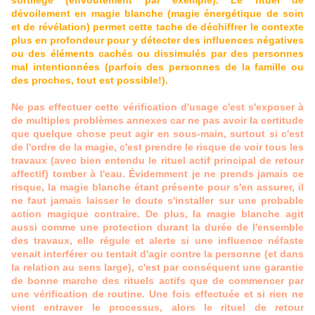
sortilège (envoûtement par exemple). Le rituel de
dévoilement en magie blanche (magie énergétique de soin
et de révélation) permet cette tache de déchiffrer le contexte
plus en profondeur pour y détecter des influences négatives
ou des éléments cachés ou dissimulés par des personnes
mal intentionnées (parfois des personnes de la famille ou
des proches, tout est possible!).
Ne pas effectuer cette vérification d'usage c'est s'exposer à
de multiples problèmes annexes car ne pas avoir la certitude
que quelque chose peut agir en sous-main, surtout si c'est
de l'ordre de la magie, c'est prendre le risque de voir tous les
travaux (avec bien entendu le rituel actif principal de retour
affectif) tomber à l'eau. Évidemment je ne prends jamais ce
risque, la magie blanche étant présente pour s'en assurer, il
ne faut jamais laisser le doute s'installer sur une probable
action magique contraire. De plus, la magie blanche agit
aussi comme une protection durant la durée de l'ensemble
des travaux, elle régule et alerte si une influence néfaste
venait interférer ou tentait d'agir contre la personne (et dans
la relation au sens large), c'est par conséquent une garantie
de bonne marche des rituels actifs que de commencer par
une vérification de routine. Une fois effectuée et si rien ne
vient entraver le processus, alors le rituel de retour