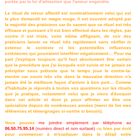
portée par la loi d'attraction que l'amour engendre.
Le rituel de retour affectif est nominativement celui qui est
le plus demandé en magie rouge, il est souvent adopté par
la majorité des praticiens car ils savent que ce rituel est très
efficace et puissant s'il est bien effectué dans les règles, par
contre il est triste, voire même affligeant, de voir des
praticiens lancer ce rituel très rapidement sans vérifier
in
extenso
le contexte ni les potentielles influences
extérieures qui pourraient interférer négativement… Pour ma
part j'explique toujours qu'il faut absolument être certain
que la procédure que j'ai évoquée soit suivie et ne jamais se
précipiter sous prétexte que le temps joue le contre-la-
montre car courir très vite dans la mauvaise direction n'a
jamais été la meilleure façon d'arriver à bon port… Comme
d'habitude je réponds à toutes vos questions sur les rituels
que je pratique, notamment celui que je viens d'évoquer
dans cet article et dont je peux affirmer en être une
spécialiste depuis de nombreuses années (merci de lire mes
références et témoignages ci-contre si besoin).
Vous pouvez
me joindre simplement par téléphone au
06.50.75.95.14
(numéro direct et non surtaxé)
o
u bien par écrit
pour commencer à m'expliquer dans le détail votre