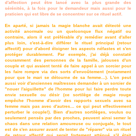
d'affection peut être lancé avec la plus grande des
sérénités, à la fois pour le demandeur mais aussi pour le
praticien qui est libre de se concentrer sur ce rituel actif.
En aparté, si jamais la magie blanche avait détecté une
activité anormale ou un quelconque flux négatif ou
contraire, alors il est préférable d'y remédier avant d'aller
plus loin, c'est-à-dire différer le rituel principal (retour
affectif) pour d'abord éloigner les aspects néfastes et s'en
protéger durablement. Par exemple, j'ai déjà constaté
couramment des personnes de la famille, jalouses d'un
couple et qui avaient tenté de faire appel à un sorcier pour
les faire rompre via des sorts d'envoûtement (notamment
pour que le mari se détourne de sa femme…). L'on peut
aussi voir d'anciennes maîtresses demander à un sorcier de
"nouer l'aiguillette" de l'homme pour lui faire perdre toute
envie sexuelle ou désir (ce sortilège de magie rouge
empêche l'homme d'avoir des rapports sexuels avec sa
femme mais pas avec d'autres… ce qui peut effectivement
perturber le couple!). Bien d'autres sortilèges, voulus ou
seulement pensés par des proches, peuvent ainsi semer le
chaos dans une relation amoureuse ou conjugale, le tout
est de s'en assurer avant de tenter de "réparer" via un rituel
de retour affectif qui serait fortement atténué s'il était