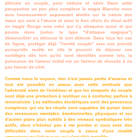
détruire un couple, pour séduire et sévir. Dans cette
perspective un peu plus complexe la magie Blanche nous
aura heureusement auparavant alertés sur la nature des
maux qui sont à l’œuvre et ainsi le bon choix du rituel actif
en magie Rouge sera celui qui s'y attaquera aussi et qui
pourra donc (selon le type "d'attaque magique")
désenvoûter ou dénouer le sort détecté. Dans tous les cas
de figure, protéger déjà "l'entité couple" sera une priorité
puisqu'elle recèle en elle le pouvoir de déjouer ces
sortilèges dès lors qu'ils sont identifiés comme tels, la
puissance de l'amour initial est un facteur de réussite à ne
pas laisser de côté.
Comme nous le voyons, rien n'est jamais perdu d'avance et
tout est possible en amour avec cette certitude que
l'adversité vient de l'extérieur et que les remparts du couple
sont déjà une protection à restituer ou à conforter, parfois à
reconstruire. Les méthodes ésotériques sont des processus
complexes qui via les rituels sont capables de puiser dans
des ressources mentales, émotionnelles, physiques et sur
d'autres plans plus subtils à des niveaux symboliques très
actifs, alors n'hésitez pas à me joindre si vous avez des
difficultés dans votre couple à cause d'une rivalité
amoureuse qui fait jour ou qui s'est déjà installée.