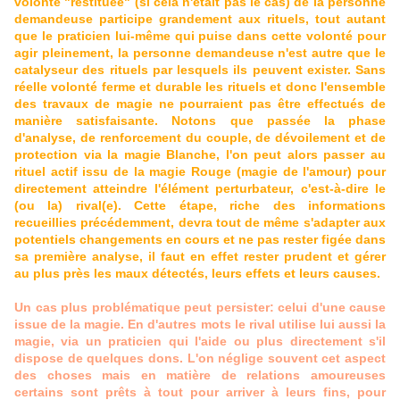
volonté "restituée" (si cela n'était pas le cas) de la personne
demandeuse participe grandement aux rituels, tout autant
que le praticien lui-même qui puise dans cette volonté pour
agir pleinement, la personne demandeuse n'est autre que le
catalyseur des rituels par lesquels ils peuvent exister. Sans
réelle volonté ferme et durable les rituels et donc l'ensemble
des travaux de magie ne pourraient pas être effectués de
manière satisfaisante. Notons que passée la phase
d'analyse, de renforcement du couple, de dévoilement et de
protection via la magie Blanche, l'on peut alors passer au
rituel actif issu de la magie Rouge (magie de l'amour) pour
directement atteindre l'élément perturbateur, c'est-à-dire le
(ou la) rival(e). Cette étape, riche des informations
recueillies précédemment, devra tout de même s'adapter aux
potentiels changements en cours et ne pas rester figée dans
sa première analyse, il faut en effet rester prudent et gérer
au plus près les maux détectés, leurs effets et leurs causes.
Un cas plus problématique peut persister: celui d'une cause
issue de la magie. En d'autres mots le rival utilise lui aussi la
magie, via un praticien qui l'aide ou plus directement s'il
dispose de quelques dons. L'on néglige souvent cet aspect
des choses mais en matière de relations amoureuses
certains sont prêts à tout pour arriver à leurs fins, pour