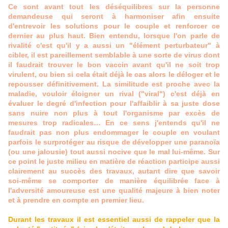
Ce sont avant tout les déséquilibres sur la personne
demandeuse qui seront à harmoniser afin ensuite
d'entrevoir les solutions pour le couple et renforcer ce
dernier au plus haut. Bien entendu, lorsque l'on parle de
rivalité c'est qu'il y a aussi un "élément perturbateur" à
cibler, il est pareillement semblable à une sorte de virus dont
il faudrait trouver le bon vaccin avant qu'il ne soit trop
virulent, ou bien si cela était déjà le cas alors le déloger et le
repousser définitivement. La similitude est proche avec la
maladie, vouloir éloigner un rival ("viral") c'est déjà en
évaluer le degré d'infection pour l'affaiblir à sa juste dose
sans nuire non plus à tout l'organisme par excès de
mesures trop radicales… En ce sens j'entends qu'il ne
faudrait pas non plus endommager le couple en voulant
parfois le surprotéger au risque de développer une paranoïa
(ou une jalousie) tout aussi nocive que le mal lui-même. Sur
ce point le juste milieu en matière de réaction participe aussi
clairement au succès des travaux, autant dire que savoir
soi-même se comporter de manière équilibrée face à
l'adversité amoureuse est une qualité majeure à bien noter
et à prendre en compte en premier lieu.
Durant les travaux il est essentiel aussi de rappeler que la