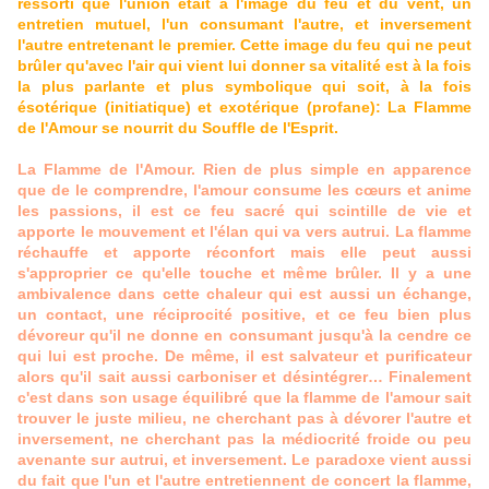
ressorti que l'union était à l'image du feu et du vent, un
entretien mutuel, l'un consumant l'autre, et inversement
l'autre entretenant le premier. Cette image du feu qui ne peut
brûler qu'avec l'air qui vient lui donner sa vitalité est à la fois
la plus parlante et plus symbolique qui soit, à la fois
ésotérique (initiatique) et exotérique (profane): La Flamme
de l'Amour se nourrit du Souffle de l'Esprit.
La Flamme de l'Amour. Rien de plus simple en apparence
que de le comprendre, l'amour consume les cœurs et anime
les passions, il est ce feu sacré qui scintille de vie et
apporte le mouvement et l'élan qui va vers autrui. La flamme
réchauffe et apporte réconfort mais elle peut aussi
s'approprier ce qu'elle touche et même brûler. Il y a une
ambivalence dans cette chaleur qui est aussi un échange,
un contact, une réciprocité positive, et ce feu bien plus
dévoreur qu'il ne donne en consumant jusqu'à la cendre ce
qui lui est proche. De même, il est salvateur et purificateur
alors qu'il sait aussi carboniser et désintégrer… Finalement
c'est dans son usage équilibré que la flamme de l'amour sait
trouver le juste milieu, ne cherchant pas à dévorer l'autre et
inversement, ne cherchant pas la médiocrité froide ou peu
avenante sur autrui, et inversement. Le paradoxe vient aussi
du fait que l'un et l'autre entretiennent de concert la flamme,