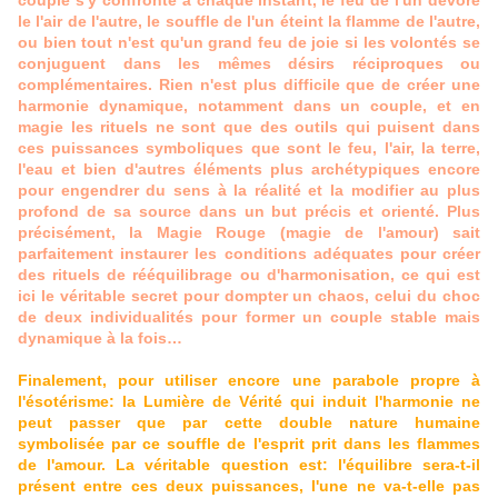
couple s'y confronte à chaque instant, le feu de l'un dévore
le l'air de l'autre, le souffle de l'un éteint la flamme de l'autre,
ou bien tout n'est qu'un grand feu de joie si les volontés se
conjuguent dans les mêmes désirs réciproques ou
complémentaires. Rien n'est plus difficile que de créer une
harmonie dynamique, notamment dans un couple, et en
magie les rituels ne sont que des outils qui puisent dans
ces puissances symboliques que sont le feu, l'air, la terre,
l'eau et bien d'autres éléments plus archétypiques encore
pour engendrer du sens à la réalité et la modifier au plus
profond de sa source dans un but précis et orienté. Plus
précisément, la Magie Rouge (magie de l'amour) sait
parfaitement instaurer les conditions adéquates pour créer
des rituels de rééquilibrage ou d'harmonisation, ce qui est
ici le véritable secret pour dompter un chaos, celui du choc
de deux individualités pour former un couple stable mais
dynamique à la fois…
Finalement, pour utiliser encore une parabole propre à
l'ésotérisme: la Lumière de Vérité qui induit l'harmonie ne
peut passer que par cette double nature humaine
symbolisée par ce souffle de l'esprit prit dans les flammes
de l'amour. La véritable question est: l'équilibre sera-t-il
présent entre ces deux puissances, l'une ne va-t-elle pas