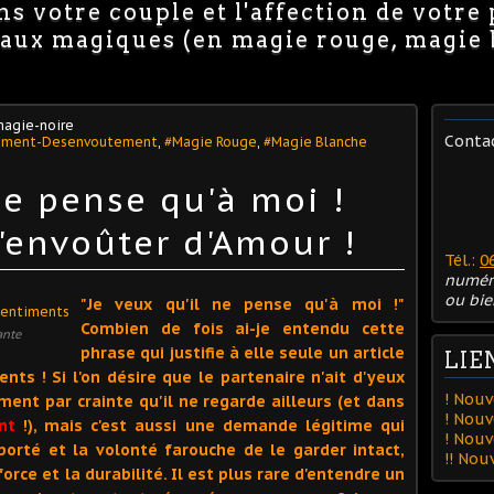
s votre couple et l'affection de votre
avaux magiques (en magie rouge, magie
agie-noire
Conta
ement-Desenvoutement
,
#Magie Rouge
,
#Magie Blanche
ne pense qu'à moi !
envoûter d'Amour !
Tél.:
0
numér
ou bie
"Je veux qu'il ne pense qu'à moi !"
Combien de fois ai-je entendu cette
ante
phrase qui justifie à elle seule un article
LIE
ts ! Si l'on désire que le partenaire n'ait d'yeux
! Nouv
ment par crainte qu'il ne regarde ailleurs (et dans
! Nouv
nt
!), mais c'est aussi une demande légitime qui
! Nou
orté et la volonté farouche de le garder intact,
!! No
force et la durabilité. Il est plus rare d'entendre un