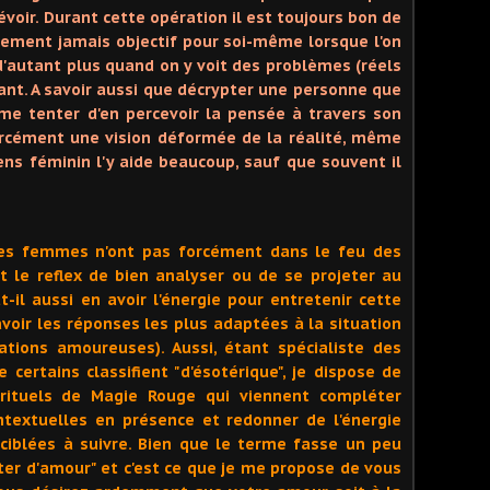
révoir. Durant cette opération il est toujours bon de
ictement jamais objectif pour soi-même lorsque l'on
d'autant plus quand on y voit des problèmes (réels
tant. A savoir aussi que décrypter une personne que
me tenter d'en percevoir la pensée à travers son
 forcément une vision déformée de la réalité, même
sens féminin l'y aide beaucoup, sauf que souvent il
s les femmes n'ont pas forcément dans le feu des
 le reflex de bien analyser ou de se projeter au
t-il aussi en avoir l'énergie pour entretenir cette
avoir les réponses les plus adaptées à la situation
tions amoureuses). Aussi, étant spécialiste des
 certains classifient "d'ésotérique", je dispose de
rituels de Magie Rouge qui viennent compléter
ntextuelles en présence et redonner de l'énergie
 ciblées à suivre. Bien que le terme fasse un peu
ûter d'amour" et c'est ce que je me propose de vous