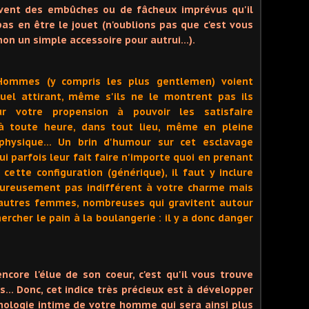
uvent des embûches ou de fâcheux imprévus qu'il
as en être le jouet (n'oublions pas que c'est vous
t non un simple accessoire pour autrui…).
 Hommes (y compris les plus gentlemen) voient
uel attirant, même s'ils ne le montrent pas ils
r votre propension à pouvoir les satisfaire
à toute heure, dans tout lieu, même en pleine
hysique… Un brin d'humour sur cet esclavage
ui parfois leur fait faire n'importe quoi en prenant
 cette configuration (générique), il faut y inclure
eureusement pas indifférent à votre charme mais
 autres femmes, nombreuses qui gravitent autour
chercher le pain à la boulangerie : il y a donc danger
ncore l'élue de son coeur, c'est qu'il vous trouve
… Donc, cet indice très précieux est à développer
chologie intime de votre homme qui sera ainsi plus