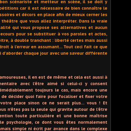
on scénariste et metteur en scène, il se doit y
étitions car il est nécessaire de bien connaître le
essoires et décors en place afin de mieux cerner les
 théâtre que vous allez interpréter. Dans la vraie
éalité qui vous propose ses alternatives et aucun
secours pour se substituer à vos paroles et actes,
itre, à double tranchant : liberté certes mais aussi
roit à l'erreur en assumant… Tout ceci fait ce que
elui d'aborder chaque jour avec une saveur différente
 amoureuses, il en est de même et cela est aussi à
entaire avec l'être aimé si celui-ci y consent
rrémédiablement toujours le cas, mais encore une
 de décider quoi faire pour focaliser et fixer votre
votre place sinon ce ne serait plus… vous ! Et
us n'êtes pas la seule qui gravite autour de l'être
ention toute particulière et une bonne maîtrise
ile psychologie, ce dont vous êtes normalement
amais simple ni écrit par avance dans le complexe