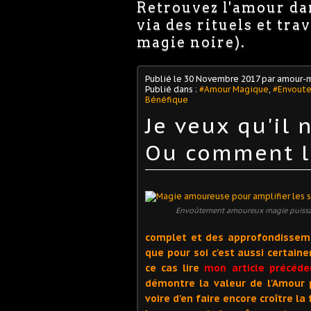
Retrouvez l'amour dan
via des rituels et tr
magie noire).
Publié le
30 Novembre 2017
par amour-m
Publié dans :
#Amour Magique
,
#Envout
Bénéfique
Je veux qu'il 
Ou comment l'
Envoûtement amoureux magie puiss
complet et des approfondissemen
que pour soi c'est aussi certaine
ce cas lire
mon article précéde
démontre la valeur de l'Amour p
voire d'en faire encore croître la 