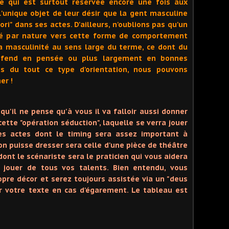
 qui est surtout réservée encore une fois aux
'unique objet de leur désir que la gent masculine
ori" dans ses actes. D'ailleurs, n'oublions pas qu'un
é par nature vers cette forme de comportement
a masculinité au sens large du terme, ce dont du
éfend en pensée ou plus largement en bonnes
s du tout ce type d'orientation, nous pouvons
er !
u'il ne pense qu'à vous il va falloir aussi donner
te "opération séduction", laquelle se verra jouer
des actes dont le timing sera assez important à
on puisse dresser sera celle d'une pièce de théâtre
ont le scénariste sera le praticien qui vous aidera
 à jouer de tous vos talents. Bien entendu, vous
pre décor et serez toujours assistée via un "deus
r votre texte en cas d'égarement. Le tableau est