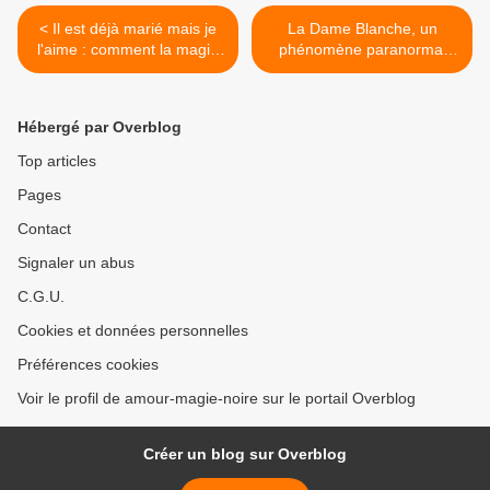
< Il est déjà marié mais je
La Dame Blanche, un
l'aime : comment la magie
phénomène paranormal
peut-elle m'aider ?
bien troublant >
Hébergé par Overblog
Top articles
Pages
Contact
Signaler un abus
C.G.U.
Cookies et données personnelles
Préférences cookies
Voir le profil de amour-magie-noire sur le portail Overblog
Créer un blog sur Overblog