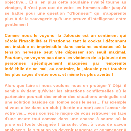
objective… Et si en plus cette soudaine rivalité tourne au
vinaigre, il n'est pas rare de voire les hommes aller jusqu'à
se battre pour une question "d'honneur" qui s'apparente
plus à de la sauvagerie qu'à une preuve d'intelligence entre
gentlemen !
Comme nous le voyons, la Jalousie est un sentiment qui
côtoie l'irascibilité et l'irrationnel tant le cocktail détonnant
est instable et imprévisible dans certains contextes où la
tension nerveuse peut vite dépasser son seuil maximal.
Pourtant, ne voyons pas dans les victimes de la jalousie des
personnes spécifiquement marquées par l'empreinte
indélébile de ce mal, au contraire, la jalousie peut toucher
les plus sages d'entre nous, et même les plus avertis !
Alors que faire si nous voulons nous en protéger ? Déjà, il
semble évident qu'éviter les situations conflictuelles où le
partenaire pourrait déclencher des situations ambiguës est
une solution basique qui tombe sous le sens… Par exemple
si vous allez dans un club (libertin ou non) avec l'amour de
votre vie… vous courrez le risque de vous retrouver en face
d'une meute tout comme dans une chasse à courre où la
proie est toute désignée ! Ensuite, c'est à vous de savoir
analyser si la situation va devenir tangente et commencer à