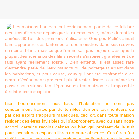
Les maisons hantées font certainement partie de ce folklore
des films d'horreur depuis que le cinéma existe, même durant les
années 30 l'un des premiers réalisateurs Georges Méliès aimait
faire apparaître des fantômes et des monstres dans ses œuvres
en noir et blanc, mais ce que l'on ne sait pas toujours c'est que la
plupart des scénarios des films récents s'inspirent grandement de
faits ayant réellement existé… Bien entendu, il est assez rare
d'entendre parlé de lieux maudits ou de poltergeist errant dans
les habitations, et pour cause, ceux qui ont été confrontés à ce
genre d'évènements préfèrent plutôt rester discrets ou même les
passer sous silence tant l'épreuve est traumatisante et impossible
à relater sans suspicion.
Bien heureusement, nos lieux d'habitation ne sont pas
constamment hantés par de terribles démons tourmenteurs ou
par des esprits frappeurs maléfiques, ceci dit, dans toute maison
résident des êtres invisibles qui s'approprient, avec ou sans notre
accord, certains recoins calmes ou bien qui profitent de la nuit
pour investir nos espaces libres en notre absence. Ces êtres (ou
plutôt ces entités) sont généralement inoffensifs dans le sens