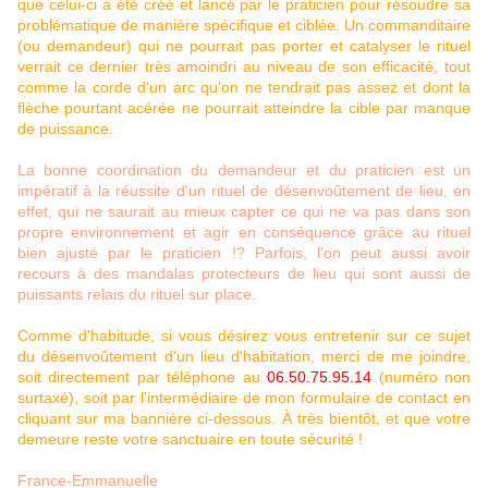
que celui-ci a été créé et lancé par le praticien pour résoudre sa
problématique de manière spécifique et ciblée. Un commanditaire
(ou demandeur) qui ne pourrait pas porter et catalyser le rituel
verrait ce dernier très amoindri au niveau de son efficacité, tout
comme la corde d'un arc qu'on ne tendrait pas assez et dont la
flèche pourtant acérée ne pourrait atteindre la cible par manque
de puissance.
La bonne coordination du demandeur et du praticien est un
impératif à la réussite d'un rituel de désenvoûtement de lieu, en
effet, qui ne saurait au mieux capter ce qui ne va pas dans son
propre environnement et agir en conséquence grâce au rituel
bien ajusté par le praticien !? Parfois, l'on peut aussi avoir
recours à des mandalas protecteurs de lieu qui sont aussi de
puissants relais du rituel sur place.
Comme d'habitude, si vous désirez vous entretenir sur ce sujet
du désenvoûtement d'un lieu d'habitation, merci de me joindre,
soit directement par téléphone au
06.50.75.95.14
(numéro non
surtaxé), soit par l'intermédiaire de mon formulaire de contact en
cliquant sur ma bannière ci-dessous. À très bientôt, et que votre
demeure reste votre sanctuaire en toute sécurité !
France-Emmanuelle