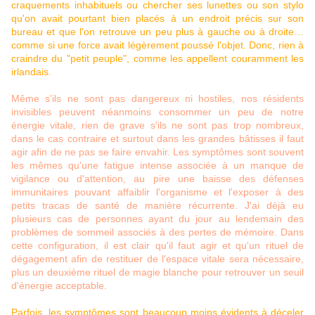
craquements inhabituels ou chercher ses lunettes ou son stylo
qu'on avait pourtant bien placés à un endroit précis sur son
bureau et que l'on retrouve un peu plus à gauche ou à droite…
comme si une force avait légèrement poussé l'objet. Donc, rien à
craindre du "petit peuple", comme les appellent couramment les
irlandais.
Même s'ils ne sont pas dangereux ni hostiles, nos résidents
invisibles peuvent néanmoins consommer un peu de notre
énergie vitale, rien de grave s'ils ne sont pas trop nombreux,
dans le cas contraire et surtout dans les grandes bâtisses il faut
agir afin de ne pas se faire envahir. Les symptômes sont souvent
les mêmes qu'une fatigue intense associée à un manque de
vigilance ou d'attention, au pire une baisse des défenses
immunitaires pouvant affaiblir l'organisme et l'exposer à des
petits tracas de santé de manière récurrente. J'ai déjà eu
plusieurs cas de personnes ayant du jour au lendemain des
problèmes de sommeil associés à des pertes de mémoire. Dans
cette configuration, il est clair qu'il faut agir et qu'un rituel de
dégagement afin de restituer de l'espace vitale sera nécessaire,
plus un deuxième rituel de magie blanche pour retrouver un seuil
d'énergie acceptable.
Parfois, les symptômes sont beaucoup moins évidents à déceler