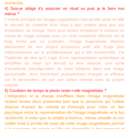
recherché.
4) Suis-je obligé d'y associer un rituel ou puis je le faire moi
même ?
L'intérêt principal de l'image magnétisée c'est qu'elle porte en elle
le résumé du contexte d'un rituel à part entière ainsi que son
émanation, sa charge. Sans pour autant remplacer in extenso un
travail de magie complet avec un rituel complexe effectué sur le
long terme par un praticien, l'image magnétisée dispose
pleinement de son propre processus actif afin d'agir plus
instinctivement sur la problématique qui a été mentionnée. J'ai
l'habitude de dire qu'il s'agit d'une représentation symbolique et
simplifiée du rituel qui devrait lui être associé, une sorte
d'excellente transfiguration du rituel intégrée dans une image
personnelle, donc forcément puissamment chargée et efficace
sur le demandeur, de par son action animée avec sa propre
volonté.
5) Combien de temps la photo reste-t-elle magnétisée ?
L'intégration et la charge insufflées dans l'image magnétisée
restent toutes deux présentes tant que la personne qui l'utilise
dispose d'assez de volonté et d'énergie pour créer un lien
psychique entre la représentation de l'image magnétisée et le but
recherché. A noter que la simple présence, même virtuelle et non
visible mais à portée de main de cette image magnétisée permet
à la personne de savoir qu'elle est disponible à tout moment et