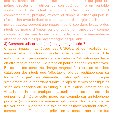
des assistants, elle est restituée au demandeur qui peut lui-
même directement l'utiliser de son côté comme un véritable
soutien actif du rituel en cours, c'est donc un outil
complémentaire, pratique, efficace et simple à utiliser qui joue le
rôle de lien avec le rituel et celui d'apport d'énergie. J'utilise pour
ma part assez souvent une image magnétisée dans le cadre des
rituels de magie d'Amour ou d'envoûtement amoureux comme
complément de mes travaux afin que la personne demandeuse
dispose de cet outil qui l'accompagne et qui l'aide.
3) Comment utiliser une (son) image magnétisée ?
Chaque image magnétisée est UNIQUE et est réalisée sur
mesure (et en fonction du mode de visualisation pratique). Elle
est strictement personnelle dans le cadre de l'utilisation qui devra
en être faite et dont seul le praticien pourra donner les directives.
En ce qui me concerne l'image magnétisée reste un excellent
catalyseur des rituels que j'effectue et elle est restituée sous sa
forme "chargée" au demandeur afin qu'il s'en imprègne
simplement en la regardant durant un laps de temps spécifique et
selon des périodes ou un timing qu'il faut aussi déterminer. La
visualisation la plus pratique et actuellement courante est celle
qui permet d'intégrer cette image par exemple sur un téléphone
portable (si possible de manière optimum en format) et de se
trouver dans un endroit à la fois calme et moyennement éclairé,
comme pour effectuer une prière en se concentrant sur le but